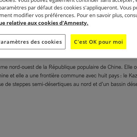
 paramètres par défaut des cookies s'appliqueront. Vous 
ent modifier vos préférences. Pour en savoir plus, consu
a situation géographique et de ses richesses naturelles
que relative aux cookies d’Amnesty.
ésente de nombreux avantages stratégiques, politiques 
ur Pékin. Cela en fait une région à enjeux multiples.
Paramètres des cookies
C'est OK pour moi
ême nord-ouest de la République populaire de Chine. Elle o
ne et elle a une frontière commune avec huit pays : le Kazak
ose de steppes semi-désertiques au nord et d’un bassin dése