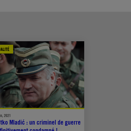
ALITÉ
in, 2021
tko Mladić : un criminel de guerre
finitivement condamné !