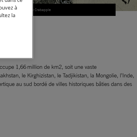
pouvez à
© Molly Crabapple
ltez la
,
et
ccupe 1,66 million de km2, soit une vaste
hstan, le Kirghizistan, le Tadjikistan, la Mongolie, l’Inde,
rtique au sud bordé de villes historiques bâties dans des