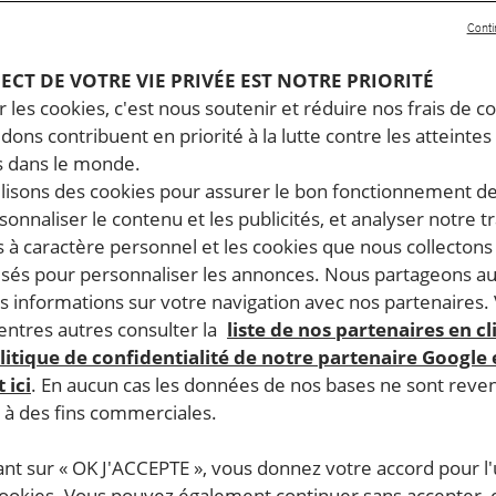
Conti
PECT DE VOTRE VIE PRIVÉE EST NOTRE PRIORITÉ
 les cookies, c'est nous soutenir et réduire nos frais de co
dons contribuent en priorité à la lutte contre les atteintes
 dans le monde.
ilisons des cookies pour assurer le bon fonctionnement d
rsonnaliser le contenu et les publicités, et analyser notre tr
 à caractère personnel et les cookies que nous collecton
lisés pour personnaliser les annonces. Nous partageons au
s informations sur votre navigation avec nos partenaires.
ntres autres consulter la
liste de nos partenaires en cl
litique de confidentialité de notre partenaire Google
 ici
. En aucun cas les données de nos bases ne sont rev
s à des fins commerciales.
ant sur « OK J'ACCEPTE », vous donnez votre accord pour l'u
cookies. Vous pouvez également continuer sans accepter, 