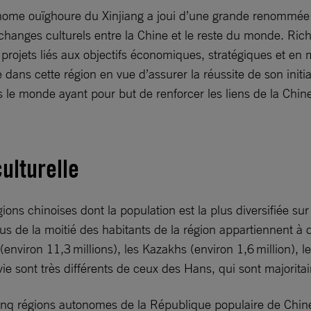
nome ouïghoure du Xinjiang a joui d’une grande renommée en
changes culturels entre la Chine et le reste du monde. Rich
ojets liés aux objectifs économiques, stratégiques et en m
le dans cette région en vue d’assurer la réussite de son ini
le monde ayant pour but de renforcer les liens de la Chine
culturelle
ons chinoises dont la population est la plus diversifiée su
lus de la moitié des habitants de la région appartiennent à
viron 11,3 millions), les Kazakhs (environ 1,6 million), les
ie sont très différents de ceux des Hans, qui sont majoritai
inq régions autonomes de la République populaire de Chine,