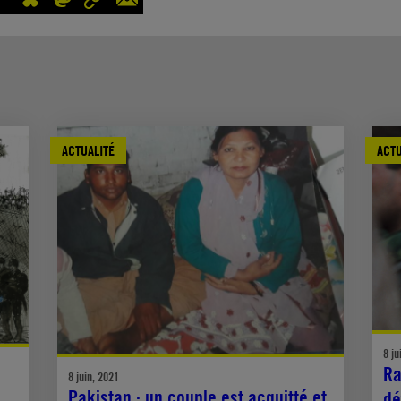
ACTUALITÉ
ACTU
8 ju
Ra
8 juin, 2021
Pakistan : un couple est acquitté et
dé