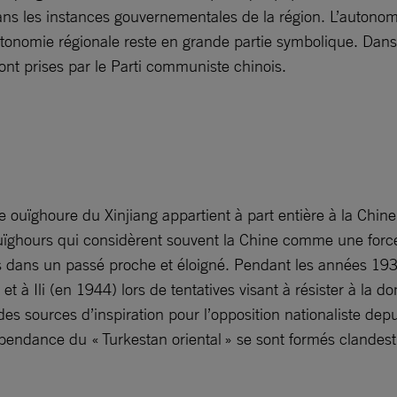
dans les instances gouvernementales de la région. L’autonom
l’autonomie régionale reste en grande partie symbolique. D
sont prises par le Parti communiste chinois.
uïghoure du Xinjiang appartient à part entière à la Chine 
 Ouïghours qui considèrent souvent la Chine comme une force
fois dans un passé proche et éloigné. Pendant les années 
et à Ili (en 1944) lors de tentatives visant à résister à la
des sources d’inspiration pour l’opposition nationaliste dep
épendance du « Turkestan oriental » se sont formés clande