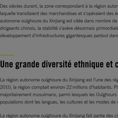
Des siècles durant, la zone correspondant à la région auto
laquelle transitaient des marchandises et s’opéraient des é
autonome ouïghoure du Xinjiang est citée dans nombre de pr
dirigeants chinois, la stabilité s’avère désormais primordia
développement d’infrastructures gigantesques partout dans 
Une grande diversité ethnique et 
La région autonome ouïghoure du Xinjiang est l’une des régi
2010, la région comptait environ 22 millions d’habitants. P
majoritairement musulmans, parmi lesquels les Ouïghours (en
populations dont les langues, les cultures et les modes de v
La région autonome ouïghoure du Xinjiang fait partie des c