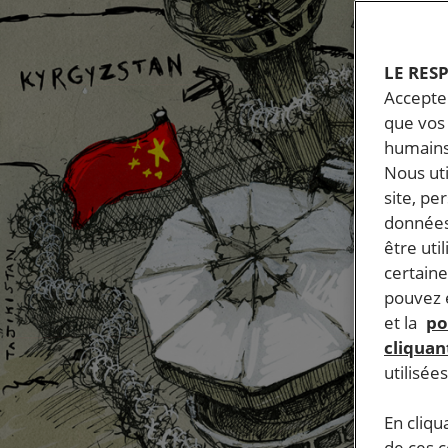
LE RES
Accepter
que vos 
humains
Nous ut
site, pe
données
être uti
certaine
pouvez e
et la
po
cliquant
utilisée
En cliqu
de ces 