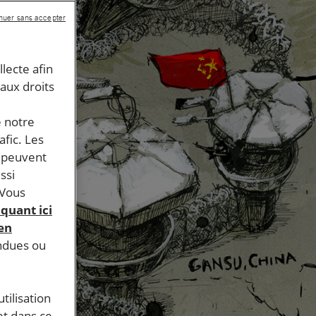
nuer sans accepter
llecte afin
 aux droits
e notre
afic. Les
s peuvent
ssi
 Vous
iquant ici
 en
endues ou
tilisation
et dans ce