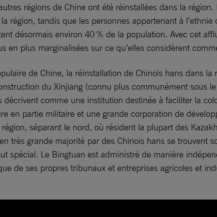
res régions de Chine ont été réinstallées dans la région. E
la région, tandis que les personnes appartenant à l’ethnie
ntent désormais environ 40 % de la population. Avec cet affl
lus en plus marginalisées sur ce qu’elles considèrent comme
ulaire de Chine, la réinstallation de Chinois hans dans la 
onstruction du Xinjiang (connu plus communément sous le n
écrivent comme une institution destinée à faciliter la col
re en partie militaire et une grande corporation de développe
la région, séparant le nord, où résident la plupart des Kaza
en très grande majorité par des Chinois hans se trouvent sou
atut spécial. Le Bingtuan est administré de manière indép
 que de ses propres tribunaux et entreprises agricoles et in