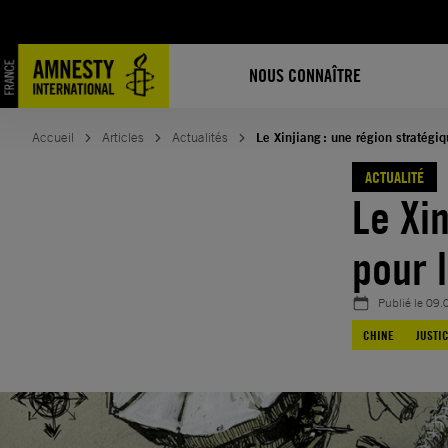
Aller
au
contenu
NOUS CONNAÎTRE
Accueil
Articles
Actualités
Le Xinjiang : une région stratégi
ACTUALITÉ
Le Xi
pour 
Publié le
09.
CHINE
JUSTI