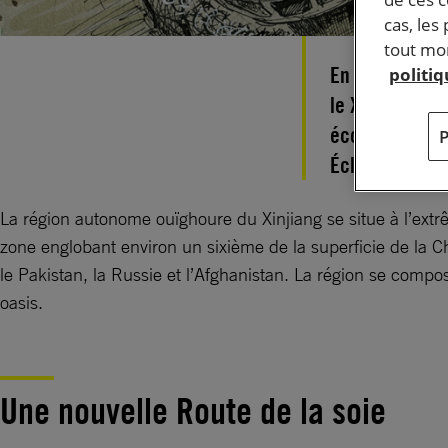
cas, les
tout mom
En raison de s
politi
le Xinjiang pr
économiques po
Éclairage.
La région autonome ouïghoure du Xinjiang se situe à l’extr
zone englobant environ un sixième de la superficie de la Chi
le Pakistan, la Russie et l’Afghanistan. La région se comp
oasis.
Une nouvelle Route de la soie