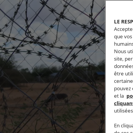
LE RES
Accepter
que vos 
humains
Nous ut
site, pe
données
être uti
certaine
pouvez e
et la
po
cliquant
utilisée
En cliqu
de ces 