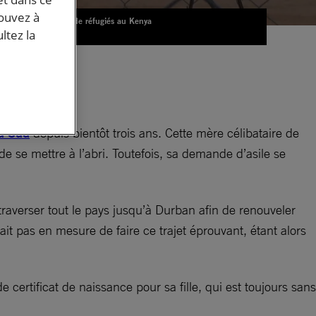
pouvez à
Camp de réfugiés au Kenya
© AI
ltez la
nts
u Sud
depuis bientôt trois ans. Cette mère célibataire de
e se mettre à l’abri. Toutefois, sa demande d’asile se
raverser tout le pays jusqu’à Durban afin de renouveler
ait pas en mesure de faire ce trajet éprouvant, étant alors
 certificat de naissance pour sa fille, qui est toujours sans