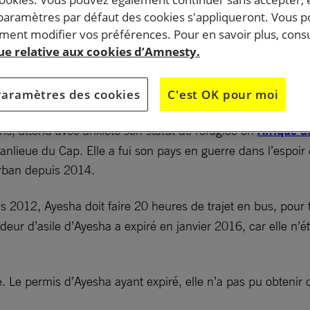
 paramètres par défaut des cookies s'appliqueront. Vous 
ent modifier vos préférences. Pour en savoir plus, consu
 un cauchemar persistant pour les réfugiés, les migra
que relative aux cookies d’Amnesty.
eurs d’asile en Afrique du Sud par Shireen Mukadam,
 l’Afrique australe à Amnesty International
Paramètres des cookies
C'est OK pour moi
s, attend avec anxiété son statut de réfugiée en
Afrique d
nlieue du Cap. Elle a fui son pays en guerre dans l’espoir d
urban depuis 2014.
 2012, Ayesha doit faire 20 heures de trajet en bus, pour t
eur d’asile d’Ayesha a expiré en janvier 2016, car elle n’ét
 Le permis d’Ayesha ayant expiré, elle n’a pas pu obtenir de