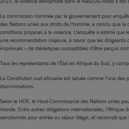
2015, la violence xénophobe dans le KwaZulu-Natal a fait 
La commission nommée par le gouvernement pour enquêter s
des Nations unies aux droits de l’homme, a conclu que la c
conditions propices à la violence. L’enquête a estimé que 
une recommandation majeure, à savoir que les dirigeants do
imprévues – de stéréotypes susceptibles d’être perçus c
Tous les représentants de l’État en Afrique du Sud, y comp
La Constitution sud-africaine est saluée comme l’une des pl
discriminations.
Selon le HCR, le Haut-Commissariat des Nations unies pour
monde. Entre autres obligations internationales, l’Afrique d
sanctionnés pour entrée ou séjour illégal, et reconnaît que le