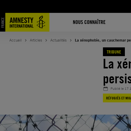
Aller
au
contenu
NOUS CONNAÎTRE
Accueil
Articles
Actualités
La xénophobie, un cauchemar per
TRIBUNE
La xé
persi
Publié le
17.
RÉFUGIÉS ET MI