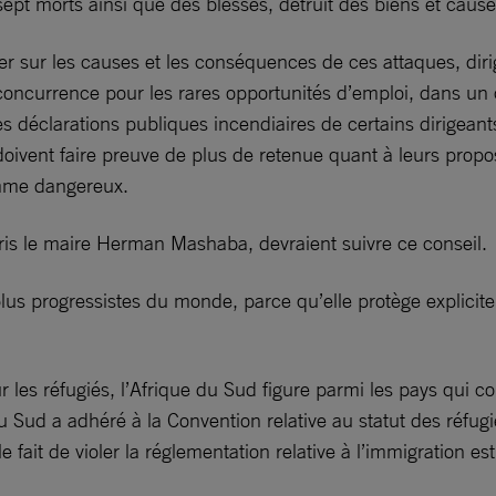
sept morts ainsi que des blessés, détruit des biens et cau
ur les causes et les conséquences de ces attaques, dirig
oncurrence pour les rares opportunités d’emploi, dans un c
les déclarations publiques incendiaires de certains dirigea
ivent faire preuve de plus de retenue quant à leurs propos
omme dangereux.
ris le maire Herman Mashaba, devraient suivre ce conseil.
us progressistes du monde, parce qu’elle protège expliciteme
 les réfugiés, l’Afrique du Sud figure parmi les pays qui
u Sud a adhéré à la Convention relative au statut des réfugi
 fait de violer la réglementation relative à l’immigration est 