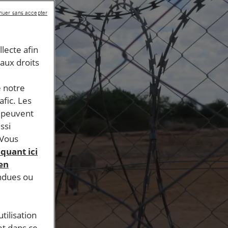
nuer sans accepter
llecte afin
 aux droits
e notre
afic. Les
s peuvent
ssi
 Vous
iquant ici
 en
endues ou
tilisation
et dans ce