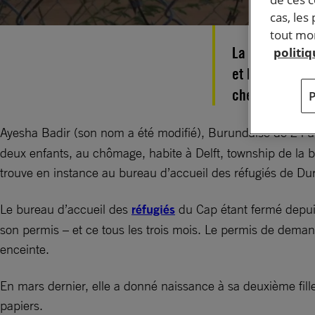
cas, les
tout mom
La xénophobie,
politi
et les demand
chercheuse sur
Ayesha Badir (son nom a été modifié), Burundaise de 24 an
deux enfants, au chômage, habite à Delft, township de la ba
trouve en instance au bureau d’accueil des réfugiés de D
Le bureau d’accueil des
réfugiés
du Cap étant fermé depuis
son permis – et ce tous les trois mois. Le permis de demand
enceinte.
En mars dernier, elle a donné naissance à sa deuxième fille.
papiers.