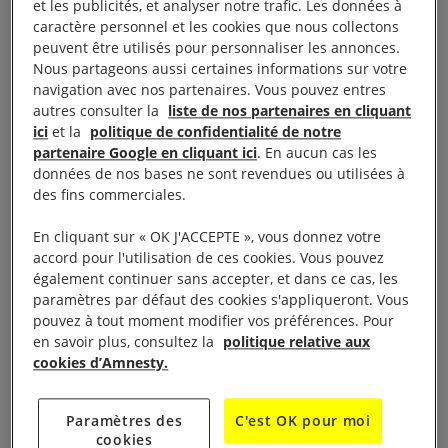
et les publicités, et analyser notre trafic. Les données à
transparence de la part des autorités sur ce
caractère personnel et les cookies que nous collectons
commerce bien particulier, la France a toujours du
peuvent être utilisés pour personnaliser les annonces.
mal à sortir de sa culture du secret. Dernière
Nous partageons aussi certaines informations sur votre
navigation avec nos partenaires. Vous pouvez entres
illustration, c’est à huis clos que l’audition de la
autres consulter la
liste de nos partenaires en cliquant
ministre par les députés était prévue le 7 juillet (*).
ici
et la
politique de confidentialité de notre
partenaire Google en cliquant ici
. En aucun cas les
Nous espérons malgré tout que cette audition,
données de nos bases ne sont revendues ou utilisées à
des fins commerciales.
lorsqu’elle aura lieu, sera l’occasion de répondre à
des interrogations bien légitimes, y compris sur de
En cliquant sur « OK J'ACCEPTE », vous donnez votre
bonnes nouvelles. Par exemple, le 12 octobre 2019,
accord pour l'utilisation de ces cookies. Vous pouvez
également continuer sans accepter, et dans ce cas, les
alors que le président Erdogan lançait l’opération
paramètres par défaut des cookies s'appliqueront. Vous
militaire « Source de paix » en Syrie, la France a pris
pouvez à tout moment modifier vos préférences. Pour
une décision importante concernant ses
en savoir plus, consultez la
politique relative aux
cookies d’Amnesty.
exportations d’armements vers la Turquie :
suspendre près de 500 licences en cours de validité
Paramètres des
C'est OK pour moi
et refuser les licences à venir.
cookies