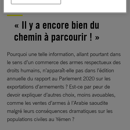
« Il y a encore bien du
chemin à parcourir ! »
Pourquoi une telle information, allant pourtant dans
le sens d’un commerce des armes respectueux des
droits humains, n’apparaît-elle pas dans l’édition
annuelle du rapport au Parlement 2020 sur les
exportations d’armements ? Est-ce par peur de
devoir expliquer d’autres choix, moins avouables,
comme les ventes d’armes à l’Arabie saoudite
malgré leurs conséquences dramatiques sur les
populations civiles au Yémen ?