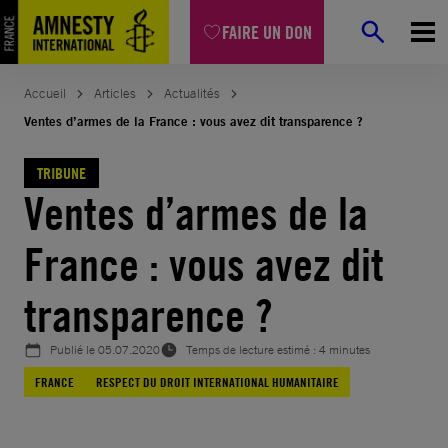
Aller
FAIRE UN DON
au
contenu
Accueil
Articles
Actualités
Ventes d’armes de la France : vous avez dit transparence ?
TRIBUNE
Ventes d’armes de la
France : vous avez dit
transparence ?
Publié le
05.07.2020
Temps de lecture estimé : 4 minutes
FRANCE
RESPECT DU DROIT INTERNATIONAL HUMANITAIRE