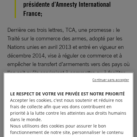
présidente d’Amnesty International
France;
Derrière ces trois lettres, TCA, une promesse : le
Traité sur le commerce des armes, adopté par les
Nations unies en avril 2013 et entré en vigueur en
décembre 2014, vise à réguler ce commerce et à
empêcher le transfert d’armements vers des pays où
l’on sait qu’ils serviraient à commettre ou à faciliter
Continuer sans accepter
un génocide, des crimes contre l’humanité, ou
d’autres atteintes graves aux droits humains. Mais
LE RESPECT DE VOTRE VIE PRIVÉE EST NOTRE PRIORITÉ
pour réellement mettre en œuvre ce traité, les États
Accepter les cookies, c'est nous soutenir et réduire nos
doivent jouer le jeu.
frais de collecte afin que vos dons contribuent en
priorité à la lutte contre les atteintes aux droits humains
dans le monde.
Or, Florence Parly, ex-ministre des Armées, a beau
Nous utilisons des cookies pour assurer le bon
affirmer haut et fort que les Français exigent de la
fonctionnement de notre site, personnaliser le contenu