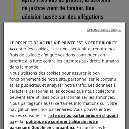
de justice vient de tomber. Une
décision basée sur des allégations
totalement absurdes.
Continuer sans accepter
Aujourd’hui, Taner Kılıç, président d’honneur
LE RESPECT DE VOTRE VIE PRIVÉE EST NOTRE PRIORITÉ
d’Amnesty Turquie, a été déclaré coupable
Accepter les cookies, c'est nous soutenir et réduire nos
frais de collecte afin que vos dons contribuent en
d’«
appartenance à l’organisation terroriste Fethullah
priorité à la lutte contre les atteintes aux droits humains
Gülen
» et Özlem Dalkıran, İdil Eser et Günal Kurşun
dans le monde.
coupables d’ «
assistance à une organisation
Nous utilisons des cookies pour assurer le bon
fonctionnement de notre site, personnaliser le contenu
terroriste
».
et les publicités, et analyser notre trafic. Les données à
caractère personnel et les cookies que nous collectons
À lire aussi :
Pour les 11 d’Istanbul, une seule décision
peuvent être utilisés pour personnaliser les annonces.
juste : l’acquittement !
Nous partageons aussi certaines informations sur votre
navigation avec nos partenaires. Vous pouvez entres
autres consulter la
liste de nos partenaires en cliquant
Aujourd’hui, nous avons été témoins d’une parodie
ici
et la
politique de confidentialité de notre
de justice hallucinante. Cette décision de justice
partenaire Google en cliquant ici
. En aucun cas les