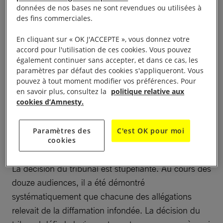
porte un coup sévère non seulement à Taner,
données de nos bases ne sont revendues ou utilisées à
des fins commerciales.
Özlem, İdil et Günal et à leurs familles mais aussi à
toute personne qui croit en la justice et au
En cliquant sur « OK J'ACCEPTE », vous donnez votre
militantisme en faveur des droits humains, en
accord pour l'utilisation de ces cookies. Vous pouvez
également continuer sans accepter, et dans ce cas, les
Turquie et au-delà.
paramètres par défaut des cookies s'appliqueront. Vous
pouvez à tout moment modifier vos préférences. Pour
en savoir plus, consultez la
politique relative aux
cookies d’Amnesty.
Un appareil judiciaire sous
Paramètres des
C'est OK pour moi
pression
cookies
La décision du tribunal est stupéfiante. Au cours des
douze audiences, il a été démontré
systématiquement que chacune des allégations
relevait de la diffamation infondée. La décision du