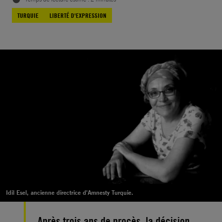
TURQUIE
LIBERTÉ D'EXPRESSION
Idil Esel, ancienne directrice d'Amnesty Turquie.
Après trois ans de procès, la décision