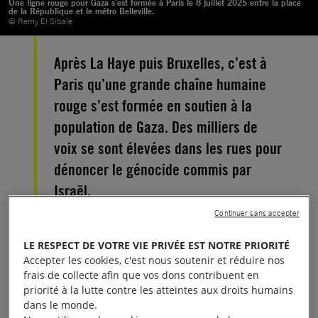
Une ligne rouge pour Gaza s'est formée à Paris le 8 juillet 2025 entre la place
de la République et le métro Belleville.
© Remy El Sibaïe
Après La Haye puis Bruxelles, c’est à
Paris qu’une grande chaîne humaine
rouge s’est formée en soutien à la
population de Gaza. Des milliers de
voix se sont élevées dans les rues pour
dénoncer le génocide commis par
Israël.
Continuer sans accepter
« Pas de paix dans le monde sans justice en
LE RESPECT DE VOTRE VIE PRIVÉE EST NOTRE PRIORITÉ
Palestine », « Enfants de Gaza, enfants de Palestine,
Accepter les cookies, c'est nous soutenir et réduire nos
c’est l’humanité qu’on assassine », « Nous sommes
frais de collecte afin que vos dons contribuent en
tous des enfants de Gaza »… Ces slogans et
priorité à la lutte contre les atteintes aux droits humains
dans le monde.
d’autres chants ont résonné dans l’est de la capitale,