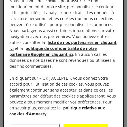
Nous utilisons des cookies pour assurer le bon
mardi 8 juillet, en fin d’après-midi.
fonctionnement de notre site, personnaliser le contenu
et les publicités, et analyser notre trafic. Les données à
A l’appel de plusieurs organisations, dont Amnesty
caractère personnel et les cookies que nous collectons
peuvent être utilisés pour personnaliser les annonces.
International France, des milliers de personnes,
Nous partageons aussi certaines informations sur votre
vêtues de rouge, ont formé un long cortège du
navigation avec nos partenaires. Vous pouvez entres
quartier de Belleville à la place de la République
autres consulter la
liste de nos partenaires en cliquant
ici
et la
politique de confidentialité de notre
pour symboliser que toutes les lignes avaient été
partenaire Google en cliquant ici
. En aucun cas les
franchies à Gaza par l’État d’Israël.
données de nos bases ne sont revendues ou utilisées à
des fins commerciales.
En cliquant sur « OK J'ACCEPTE », vous donnez votre
accord pour l'utilisation de ces cookies. Vous pouvez
également continuer sans accepter, et dans ce cas, les
paramètres par défaut des cookies s'appliqueront. Vous
pouvez à tout moment modifier vos préférences. Pour
en savoir plus, consultez la
politique relative aux
cookies d’Amnesty.