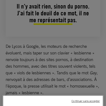
Il n’y avait rien, sinon du porno.
J’ai fait le deuil de ce mot, il ne
me représentait pas.
De Lycos à Google, les moteurs de recherche
évoluent, mais taper sur son clavier « lesbienne »
renvoie toujours à des sites pornos, à destination
des hommes, avec des titres souvent violents, tels
que « viols de lesbiennes ». Tandis que le mot
Gay
,
renvoyait à des adresses de bars, d’associations. À
l’époque, la presse utilisait le mot « homosexuelle »,
jamais « lesbienne ».
Continuer sans accepter