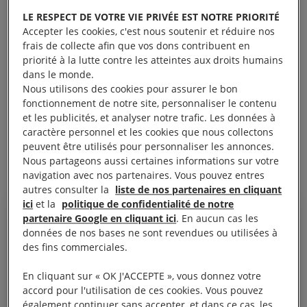
LE RESPECT DE VOTRE VIE PRIVÉE EST NOTRE PRIORITÉ
Accepter les cookies, c'est nous soutenir et réduire nos
frais de collecte afin que vos dons contribuent en
priorité à la lutte contre les atteintes aux droits humains
dans le monde.
Nous utilisons des cookies pour assurer le bon
fonctionnement de notre site, personnaliser le contenu
et les publicités, et analyser notre trafic. Les données à
caractère personnel et les cookies que nous collectons
peuvent être utilisés pour personnaliser les annonces.
Nous partageons aussi certaines informations sur votre
navigation avec nos partenaires. Vous pouvez entres
autres consulter la
liste de nos partenaires en cliquant
ici
et la
politique de confidentialité de notre
partenaire Google en cliquant ici
. En aucun cas les
données de nos bases ne sont revendues ou utilisées à
des fins commerciales.
Si moi, adulte j’étais choquée,
imaginez les adolescentes, un
En cliquant sur « OK J'ACCEPTE », vous donnez votre
accord pour l'utilisation de ces cookies. Vous pouvez
peu fragiles qui, en cherchant de
également continuer sans accepter, et dans ce cas, les