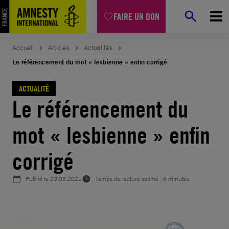
Aller
FAIRE UN DON
au
contenu
Accueil
Articles
Actualités
Le référencement du mot « lesbienne » enfin corrigé
ACTUALITÉ
Le référencement du
mot « lesbienne » enfin
corrigé
Publié le
29.03.2021
Temps de lecture estimé : 6 minutes