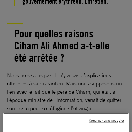
gouvernement érythréen. Entretien.
Pour quelles raisons
Ciham Ali Ahmed a-t-elle
été arrêtée ?
Nous ne savons pas. Il n’y a pas d’explications
officielles à sa disparition. Mais nous supposons un
lien avec le fait que le père de Ciham, qui était à
l’époque ministre de l’Information, venait de quitter
son poste pour se réfugier à l’étranger.
Continuer sans accepter
Agir :
À 24 ans, elle a déjà passé 9 ans de sa vie en prison