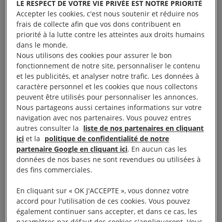
LE RESPECT DE VOTRE VIE PRIVÉE EST NOTRE PRIORITÉ
Accepter les cookies, c'est nous soutenir et réduire nos
frais de collecte afin que vos dons contribuent en
priorité à la lutte contre les atteintes aux droits humains
Êtes-vous certaine qu’elle
dans le monde.
Nous utilisons des cookies pour assurer le bon
se trouve en prison depuis
fonctionnement de notre site, personnaliser le contenu
et les publicités, et analyser notre trafic. Les données à
sa disparition ?
caractère personnel et les cookies que nous collectons
peuvent être utilisés pour personnaliser les annonces.
Nous partageons aussi certaines informations sur votre
Non, nous savons seulement qu’elle a disparu.
navigation avec nos partenaires. Vous pouvez entres
Nous ne possédons pas de preuves qu’elle est en
autres consulter la
liste de nos partenaires en cliquant
ici
et la
politique de confidentialité de notre
vie. Sa famille ignore à la fois ses conditions de
partenaire Google en cliquant ici
. En aucun cas les
détention et la ville où elle est retenue. En Érythrée,
données de nos bases ne sont revendues ou utilisées à
il est courant de ne pas avoir de nouvelles des
des fins commerciales.
prisonniers. C’est une technique pour éviter les
En cliquant sur « OK J'ACCEPTE », vous donnez votre
campagnes de soutien ou d’appel à leur libération.
accord pour l'utilisation de ces cookies. Vous pouvez
En effet, plus le temps passe après une disparition
également continuer sans accepter, et dans ce cas, les
paramètres par défaut des cookies s'appliqueront. Vous