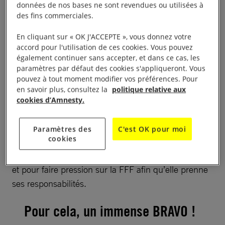
données de nos bases ne sont revendues ou utilisées à
des fins commerciales.
À lire aussi :
Qatar 2022 : notre combat pour ramener la
Coupe à la raison !
En cliquant sur « OK J'ACCEPTE », vous donnez votre
accord pour l'utilisation de ces cookies. Vous pouvez
également continuer sans accepter, et dans ce cas, les
paramètres par défaut des cookies s'appliqueront. Vous
pouvez à tout moment modifier vos préférences. Pour
Des avancées obtenues
en savoir plus, consultez la
politique relative aux
cookies d’Amnesty.
grâce à vous !
Paramètres des
C'est OK pour moi
cookies
Vous êtes des milliers à vous être mobilisé.es pour
dénoncer les violations des droits humains au Qatar,
et pour faire pression sur la FFF afin qu’elle prenne
ses responsabilités.
Pour cela, un immense BRAVO !