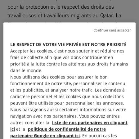
pour la protection et le respect des droits des
travailleuses et travailleurs migrants au Qatar. La
Coupe du monde a été une occasion unique de
Continuer sans accepter
mettre les projecteurs sur leurs conditions de travail
et de vie indignes.
LE RESPECT DE VOTRE VIE PRIVÉE EST NOTRE PRIORITÉ
Accepter les cookies, c'est nous soutenir et réduire nos
Un an avant le coup d’envoi du Mondial, en
frais de collecte afin que vos dons contribuent en
priorité à la lutte contre les atteintes aux droits humains
décembre 2021, nous avons intensifié nos actions
dans le monde.
en
France
, afin de faire pression sur les instances
Nous utilisons des cookies pour assurer le bon
sportives qui avaient le pouvoir d’influencer le Qatar
fonctionnement de notre site, personnaliser le contenu
et les publicités, et analyser notre trafic. Les données à
et de défendre les droits des travailleurs migrants au
caractère personnel et les cookies que nous collectons
Qatar. Sans relâche, avec vous, nous avons fait
peuvent être utilisés pour personnaliser les annonces.
campagne pour que la Fédération française de
Nous partageons aussi certaines informations sur votre
navigation avec nos partenaires. Vous pouvez entres
football (FFF) prenne ses responsabilités et agisse
autres consulter la
liste de nos partenaires en cliquant
sur les acteurs principaux, et
nous avons obtenu
ici
et la
politique de confidentialité de notre
partenaire Google en cliquant ici
. En aucun cas les
des avancées
!