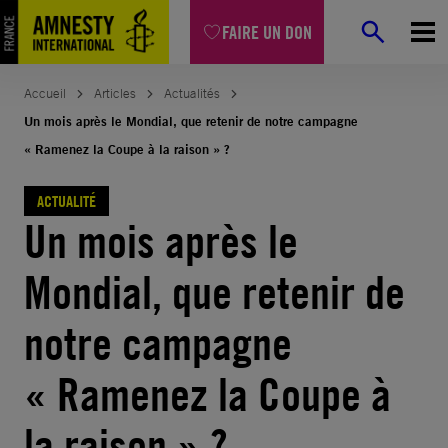
Aller
FAIRE UN DON
au
contenu
Accueil
Articles
Actualités
Un mois après le Mondial, que retenir de notre campagne
« Ramenez la Coupe à la raison » ?
ACTUALITÉ
Un mois après le
Mondial, que retenir de
notre campagne
« Ramenez la Coupe à
la raison » ?