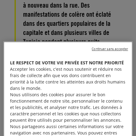
à nouveau dans la rue. Des
manifestations de colère ont éclaté
dans des quartiers populaires de la
capitale et dans plusieurs villes de
Tunisie pendant plusieurs nuits
consécutives. La police a réprimé
Continuer sans accepter
violemment ces manifestations en
LE RESPECT DE VOTRE VIE PRIVÉE EST NOTRE PRIORITÉ
arrêtant un grand nombre de jeunes
Accepter les cookies, c'est nous soutenir et réduire nos
frais de collecte afin que vos dons contribuent en
Tunisiens.
priorité à la lutte contre les atteintes aux droits humains
dans le monde.
La tension sociale est palpable en
Tunisie
: la
Nous utilisons des cookies pour assurer le bon
fonctionnement de notre site, personnaliser le contenu
persistance du chômage, le manque d’avenir, les
et les publicités, et analyser notre trafic. Les données à
conséquences économiques et sociales du Covid-19
caractère personnel et les cookies que nous collectons
et les violences policières ont été les moteurs des
peuvent être utilisés pour personnaliser les annonces.
Nous partageons aussi certaines informations sur votre
récentes manifestations. Dans certains cas, elles ont
navigation avec nos partenaires. Vous pouvez entres