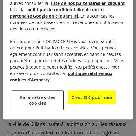
dégénéré et laissé place à des actes de pillage et de
autres consulter la
liste de nos partenaires en cliquant
vandalisme. La police a répondu aux jeunes
ici
et la
politique de confidentialité de notre
partenaire Google en cliquant ici
. En aucun cas les
manifestants par la violence. Rien n’autorise les
données de nos bases ne sont revendues ou utilisées à
forces de sécurité à déployer une force inutile et
des fins commerciales.
excessive, y compris lorsqu’elles font face à des
En cliquant sur « OK J'ACCEPTE », vous donnez votre
actes sporadiques de violence.
accord pour l'utilisation de ces cookies. Vous pouvez
également continuer sans accepter, et dans ce cas, les
paramètres par défaut des cookies s'appliqueront. Vous
pouvez à tout moment modifier vos préférences. Pour
Scènes de violences
en savoir plus, consultez la
politique relative aux
cookies d’Amnesty.
policières
Paramètres des
C'est OK pour moi
cookies
Depuis le vendredi 15 janvier 2021, les Tunisiens
sont dans la rue. Les manifestations ont éclaté dans
la ville de Siliana, suite à la diffusion sur les réseaux
sociaux d’une vidéo montrant un policier agresser