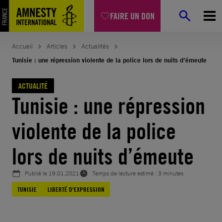
Aller
FAIRE UN DON
au
contenu
Accueil
Articles
Actualités
Tunisie : une répression violente de la police lors de nuits d’émeute
ACTUALITÉ
Tunisie : une répression
violente de la police
lors de nuits d’émeute
Publié le
19.01.2021
Temps de lecture estimé : 3 minutes
TUNISIE
LIBERTÉ D'EXPRESSION