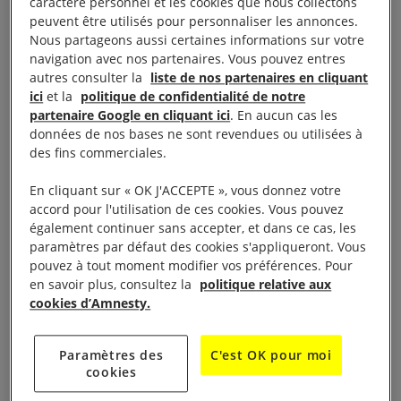
caractère personnel et les cookies que nous collectons
Nombre d’entre elles, en situation régulière et sous
peuvent être utilisés pour personnaliser les annonces.
Nous partageons aussi certaines informations sur votre
contrat en France depuis parfois plusieurs années,
navigation avec nos partenaires. Vous pouvez entres
voire plusieurs décennies,
peuvent basculer du jour
autres consulter la
liste de nos partenaires en cliquant
au lendemain dans une situation d’irrégularité
avec
ici
et la
politique de confidentialité de notre
partenaire Google en cliquant ici
. En aucun cas les
toutes les conséquences très concrètes : perte de
données de nos bases ne sont revendues ou utilisées à
logement et des moyens de subsistance, obligation
des fins commerciales.
de partir… Il ne s’agit pas de simples erreurs
En cliquant sur « OK J'ACCEPTE », vous donnez votre
administratives, mais bien d’un système étatique
accord pour l'utilisation de ces cookies. Vous pouvez
structuré, qui empêche des hommes et des
également continuer sans accepter, et dans ce cas, les
femmes, généralement racisées, de pouvoir accéder
paramètres par défaut des cookies s'appliqueront. Vous
pouvez à tout moment modifier vos préférences. Pour
à une situation stable, envisager une carrière et une
en savoir plus, consultez la
politique relative aux
perspective de vie durable en France.
cookies d’Amnesty.
Cette situation les enferme en outre dans un cycle
Paramètres des
C'est OK pour moi
d’exploitation : tâches pénibles et dangereuses,
cookies
fiches de poste non respectées, dépassements des