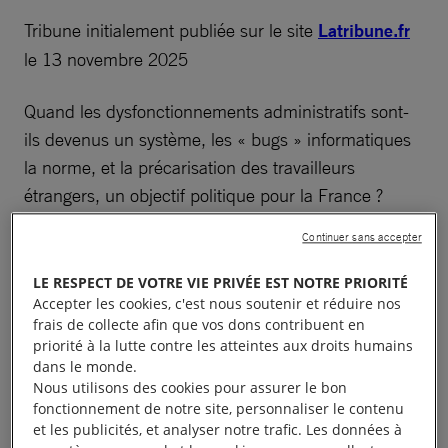
Tribune initialement publiée sur le site
Latribune.fr
le 13 novembre 2025
Quand les dysfonctionnements administratifs sont-
ils devenus un système, les « bugs » informatiques
la norme, et la précarisation des travailleurs
étrangers, un objectif politique pour la France ?
Continuer sans accepter
En cette veille d’échéances politiques importantes,
tant au niveau local que national, il est important de
LE RESPECT DE VOTRE VIE PRIVÉE EST NOTRE PRIORITÉ
dénoncer la considérable aggravation ces dernières
Accepter les cookies, c'est nous soutenir et réduire nos
frais de collecte afin que vos dons contribuent en
années de la situation de ces milliers d’hommes et
priorité à la lutte contre les atteintes aux droits humains
femmes qui font vivre des secteurs essentiels de la
dans le monde.
société (restauration, accompagnement à domicile,
Nous utilisons des cookies pour assurer le bon
fonctionnement de notre site, personnaliser le contenu
nettoyage, chantiers publics, etc.).
et les publicités, et analyser notre trafic. Les données à