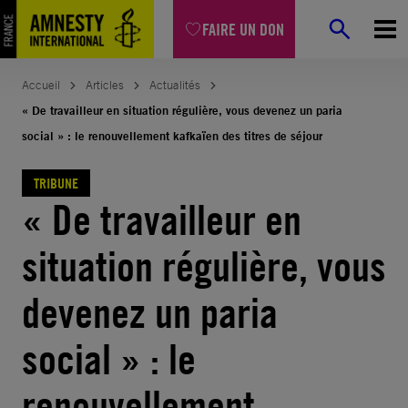
Aller
FAIRE UN DON
au
contenu
Accueil
Articles
Actualités
« De travailleur en situation régulière, vous devenez un paria
social » : le renouvellement kafkaïen des titres de séjour
TRIBUNE
« De travailleur en
situation régulière, vous
devenez un paria
social » : le
renouvellement