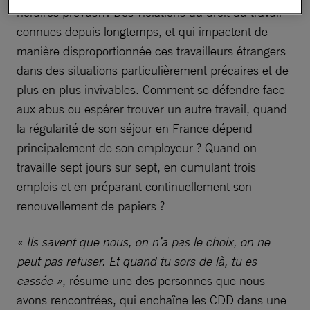
horaires prévus… Des violations du droit du travail
connues depuis longtemps, et qui impactent de
manière disproportionnée ces travailleurs étrangers
dans des situations particulièrement précaires et de
plus en plus invivables. Comment se défendre face
aux abus ou espérer trouver un autre travail, quand
la régularité de son séjour en France dépend
principalement de son employeur ? Quand on
travaille sept jours sur sept, en cumulant trois
emplois et en préparant continuellement son
renouvellement de papiers ?
« Ils savent que nous, on n’a pas le choix, on ne
peut pas refuser. Et quand tu sors de là, tu es
cassée »
, résume une des personnes que nous
avons rencontrées, qui enchaîne les CDD dans une