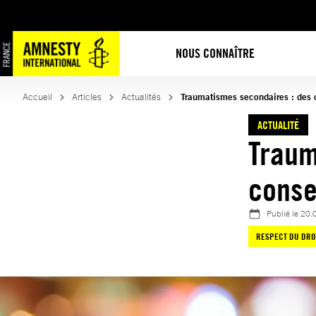
Aller
au
contenu
NOUS CONNAÎTRE
Accueil
Articles
Actualités
Traumatismes secondaires : des c
ACTUALITÉ
Traum
conse
Publié le
20.
RESPECT DU DRO