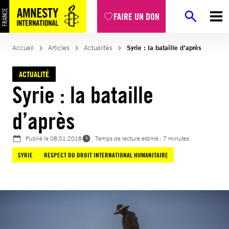
Aller
FAIRE UN DON
au
contenu
Accueil
Articles
Actualités
Syrie : la bataille d’après
ACTUALITÉ
Syrie : la bataille
d’après
Publié le
08.01.2018
Temps de lecture estimé : 7 minutes
SYRIE
RESPECT DU DROIT INTERNATIONAL HUMANITAIRE