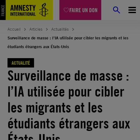
Aller
FAIRE UN DON
au
contenu
Accueil
Articles
Actualités
Surveillance de masse : l’IA utilisée pour cibler les migrants et les
étudiants étrangers aux États-Unis
ACTUALITÉ
Surveillance de masse :
l’IA utilisée pour cibler
les migrants et les
étudiants étrangers aux
États-Unis