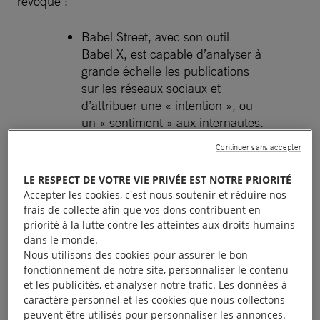
révoqué :
Babel Street, avec son outil
Babel X, est capable d’analyser à
grande échelle les publications
sur les réseaux sociaux et
d’attribuer une « intention », ou
un « sentiment » aux internautes.
Grâce à l’IA, Babel X peut par
Continuer sans accepter
exemple parcourir très
rapidement les plateformes de
LE RESPECT DE VOTRE VIE PRIVÉE EST NOTRE PRIORITÉ
réseaux sociaux à la recherche
Accepter les cookies, c'est nous soutenir et réduire nos
de contenus liés au
frais de collecte afin que vos dons contribuent en
« terrorisme ».
priorité à la lutte contre les atteintes aux droits humains
dans le monde.
Palantir et son nouveau système
Nous utilisons des cookies pour assurer le bon
Immigration OS automatise le
fonctionnement de notre site, personnaliser le contenu
suivi, l’arrestation et l’expulsion
et les publicités, et analyser notre trafic. Les données à
des personnes ciblées.
caractère personnel et les cookies que nous collectons
peuvent être utilisés pour personnaliser les annonces.