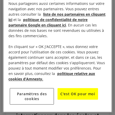
Nous partageons aussi certaines informations sur votre
navigation avec nos partenaires. Vous pouvez entres
autres consulter la
liste de nos partenaires en cliquant
ici
et la
politique de confidentialité de notre
Ces technologies permettent de
partenaire Google en cliquant ici
. En aucun cas les
données de nos bases ne sont revendues ou utilisées à
tracer et de cibler rapidement
des fins commerciales.
les étudiants étrangers et
En cliquant sur « OK J'ACCEPTE », vous donnez votre
d'autres groupes de migrants
accord pour l'utilisation de ces cookies. Vous pouvez
marginalisés à une échelle et
également continuer sans accepter, et dans ce cas, les
une ampleur sans précédent.
paramètres par défaut des cookies s'appliqueront. Vous
pouvez à tout moment modifier vos préférences. Pour
Cela se traduit par des
en savoir plus, consultez la
politique relative aux
détentions illégales et des
cookies d’Amnesty.
expulsions massives, créant un
climat de peur et exacerbant
Paramètres des
C'est OK pour moi
cookies
’l’effet paralysant’ sur les
migrants et les étudiants