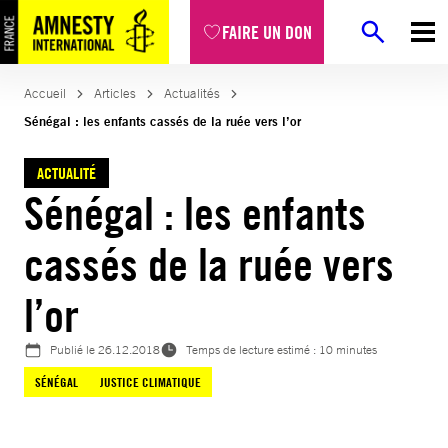
Aller
FAIRE UN DON
au
contenu
Accueil
Articles
Actualités
Sénégal : les enfants cassés de la ruée vers l’or
ACTUALITÉ
Sénégal : les enfants
cassés de la ruée vers
l’or
Publié le
26.12.2018
Temps de lecture estimé : 10 minutes
SÉNÉGAL
JUSTICE CLIMATIQUE