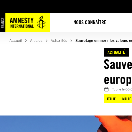
Aller
au
contenu
NOUS CONNAÎTRE
Accueil
Articles
Actualités
Sauvetage en mer : les valeurs e
ACTUALITÉ
Sauve
europ
Publié le
06.
ITALIE
MALTE