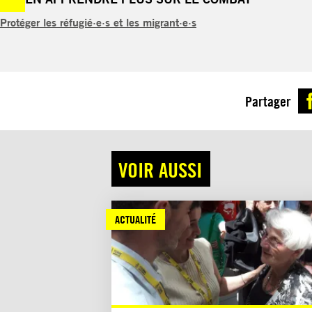
Protéger les réfugié·e·s et les migrant·e·s
Partager
VOIR AUSSI
ACTUALITÉ