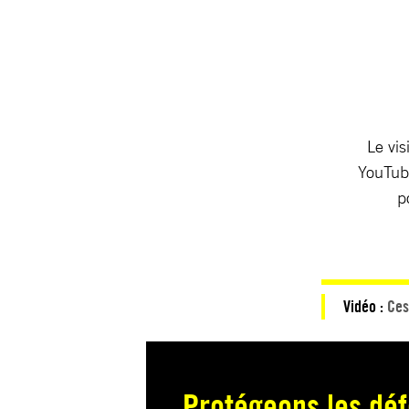
Le vis
YouTube
p
Vidéo :
Ces
Protégeons les déf