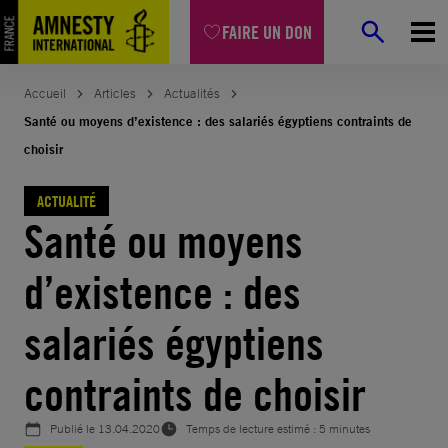
Aller
FAIRE UN DON
au
contenu
Accueil
Articles
Actualités
Santé ou moyens d’existence : des salariés égyptiens contraints de
choisir
ACTUALITÉ
Santé ou moyens
d’existence : des
salariés égyptiens
contraints de choisir
Publié le
13.04.2020
Temps de lecture estimé : 5 minutes