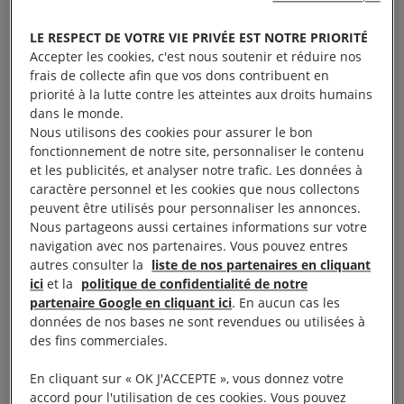
après l’apparition de cas de COVID-19 et le décès
d’un travailleur, la décision n’a pas été appliquée
LE RESPECT DE VOTRE VIE PRIVÉE EST NOTRE PRIORITÉ
immédiatement.
Accepter les cookies, c'est nous soutenir et réduire nos
frais de collecte afin que vos dons contribuent en
priorité à la lutte contre les atteintes aux droits humains
De ce fait, des centaines d’employés faiblement
dans le monde.
rémunérés ont lancé un mouvement social les 22 et
Nous utilisons des cookies pour assurer le bon
23 mars, qui ensuite a rapidement été suivi dans
fonctionnement de notre site, personnaliser le contenu
et les publicités, et analyser notre trafic. Les données à
plusieurs usines d’Ismaïlia. A contrario, depuis deux
caractère personnel et les cookies que nous collectons
semaines, le patronat égyptien fait pression
peuvent être utilisés pour personnaliser les annonces.
publiquement sur l’État pour qu’il autorise les
Nous partageons aussi certaines informations sur votre
navigation avec nos partenaires. Vous pouvez entres
entreprises privées à rester ouvertes, sans pour
autres consulter la
liste de nos partenaires en cliquant
autant se soucier de la sécurité sanitaire et des
ici
et la
politique de confidentialité de notre
moyens d’existence des salariés.
partenaire Google en cliquant ici
. En aucun cas les
données de nos bases ne sont revendues ou utilisées à
des fins commerciales.
Or les risques sont bel et bien présents. Après nous
être entretenus avec des salariés de sept grandes
En cliquant sur « OK J'ACCEPTE », vous donnez votre
usines de confection, qui comptent chacune entre
accord pour l'utilisation de ces cookies. Vous pouvez