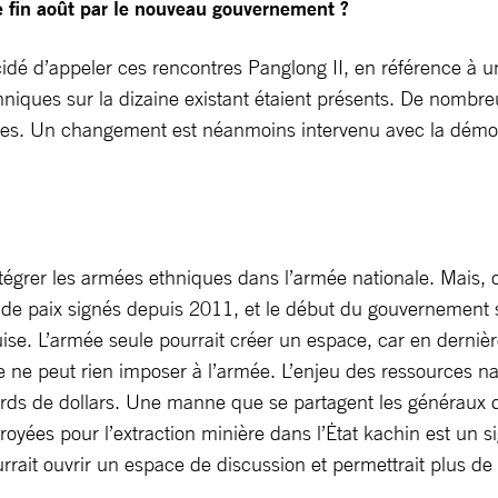
e fin août par le nouveau gouvernement ?
idé d’appeler ces rencontres Panglong II, en référence à 
thniques sur la dizaine existant étaient présents. De nombr
imes. Un changement est néanmoins intervenu avec la démoc
d’intégrer les armées ethniques dans l’armée nationale. Mais,
 de paix signés depuis 2011, et le début du gouvernement s
se. L’armée seule pourrait créer un espace, car en dernière 
 ne peut rien imposer à l’armée. L’enjeu des ressources nat
iards de dollars. Une manne que se partagent les généraux
yées pour l’extraction minière dans l’Ėtat kachin est un sig
ourrait ouvrir un espace de discussion et permettrait plus d