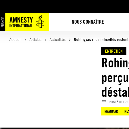
Aller
au
contenu
NOUS CONNAÎTRE
Accueil
Articles
Actualités
Rohingyas : les minorités resten
ENTRETIEN
Rohin
perçu
désta
Publié le
12.
MYANMAR
RE