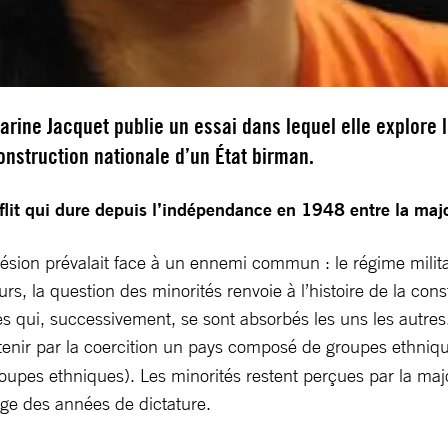
rine Jacquet publie un essai dans lequel elle explore 
onstruction nationale d’un État birman.
nflit qui dure depuis l’indépendance en 1948 entre la majo
ésion prévalait face à un ennemi commun : le régime militair
s, la question des minorités renvoie à l’histoire de la const
qui, successivement, se sont absorbés les uns les autres. Po
 tenir par la coercition un pays composé de groupes ethnique
groupes ethniques). Les minorités restent perçues par la m
tage des années de dictature.