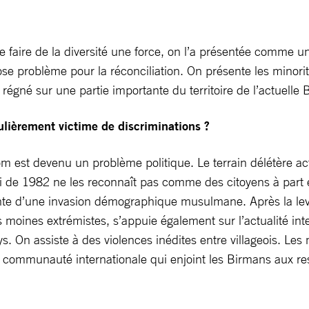
de faire de la diversité une force, on l’a présentée comme un
i pose problème pour la réconciliation. On présente les minor
gné sur une partie importante du territoire de l’actuelle 
lièrement victime de discriminations ?
nom est devenu un problème politique. Le terrain délétère a
oi de 1982 ne les reconnaît pas comme des citoyens à part 
nte d’une invasion démographique musulmane. Après la levé
moines extrémistes, s’appuie également sur l’actualité inter
pays. On assiste à des violences inédites entre villageois
 la communauté internationale qui enjoint les Birmans aux