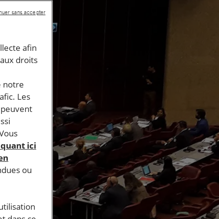
nuer sans accepter
llecte afin
 aux droits
e notre
afic. Les
s peuvent
ssi
 Vous
iquant ici
 en
endues ou
tilisation
et dans ce