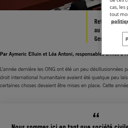
cas, les
tout mom
Retours sur le
politi
au Traité sur 
Genève, et sur
Par Aymeric Elluin et Léa Antoni, responsables armes à 
L’année dernière les ONG ont été un peu désillusionnées p
droit international humanitaire avaient été quelque peu lai
certaines choses devaient être mises en place. Cette année l
Nous sommes ici en tant que société civil