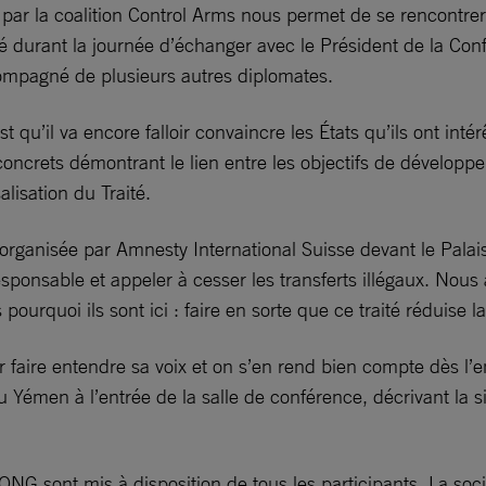
e par la coalition Control Arms nous permet de se rencontrer
té durant la journée d’échanger avec le Président de la C
ompagné de plusieurs autres diplomates.
t qu’il va encore falloir convaincre les États qu’ils ont inté
oncrets démontrant le lien entre les objectifs de développ
alisation du Traité.
rganisée par Amnesty International Suisse devant le Palais 
sable et appeler à cesser les transferts illégaux. Nous a
 pourquoi ils sont ici : faire en sorte que ce traité réduise
ur faire entendre sa voix et on s’en rend bien compte dès l’
u Yémen à l’entrée de la salle de conférence, décrivant la s
NG sont mis à disposition de tous les participants. La socié