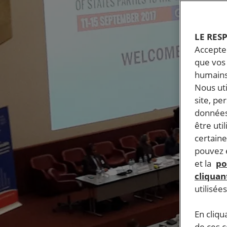
LE RES
Accepter
que vos 
humains
Nous ut
site, pe
données
être uti
certaine
pouvez e
et la
po
cliquant
utilisée
En cliqu
de ces 