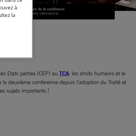
pouvez à
Ouverture de la conférence
© Amnesty International
ltez la
ies
 à
es Etats parties (CEP) au
TCA
: les droits humains et le
ue la deuxième conférence depuis l’adoption du Traité et
es sujets importants !