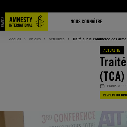
Aller
au
contenu
NOUS CONNAÎTRE
Accueil
Articles
Actualités
Traité sur le commerce des arme
ACTUALITÉ
Trait
(TCA)
Publié le
11.
RESPECT DU DRO