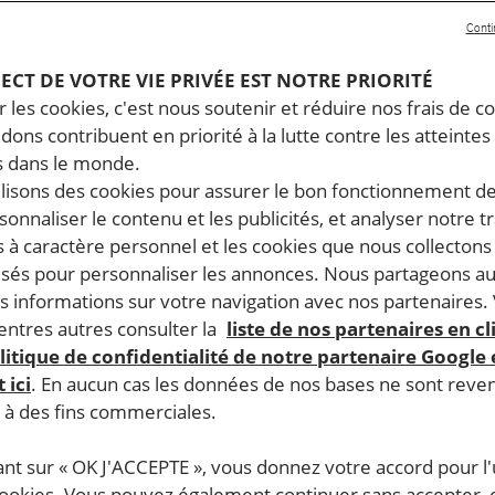
Conti
PECT DE VOTRE VIE PRIVÉE EST NOTRE PRIORITÉ
 les cookies, c'est nous soutenir et réduire nos frais de co
dons contribuent en priorité à la lutte contre les atteintes
 dans le monde.
ilisons des cookies pour assurer le bon fonctionnement d
rsonnaliser le contenu et les publicités, et analyser notre tr
 à caractère personnel et les cookies que nous collecton
lisés pour personnaliser les annonces. Nous partageons au
s informations sur votre navigation avec nos partenaires.
ntres autres consulter la
liste de nos partenaires en cl
litique de confidentialité de notre partenaire Google
 ici
. En aucun cas les données de nos bases ne sont rev
s à des fins commerciales.
ant sur « OK J'ACCEPTE », vous donnez votre accord pour l'u
cookies. Vous pouvez également continuer sans accepter, 