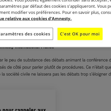
 paramètres par défaut des cookies s'appliqueront. Vous 
ent modifier vos préférences. Pour en savoir plus, consu
 premier jour de la troisième conférence des Etats part
que relative aux cookies d’Amnesty.
le commerce des armes (TCA), qui se tient actuellement
 laquelle il semble souffler un vent d’optimisme.
Paramètres des cookies
C'est OK pour moi
Amnesty International France
ar le peu de substance des débats animant la conférence d
ssés de côté pour parler plutôt de procédures. Ce n’était q
a société civile ne laissera pas les débats trop s’éloigner d
e pour rappeler aux