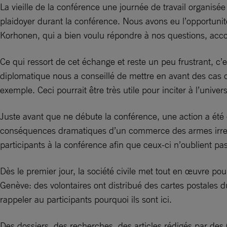
La vieille de la conférence une journée de travail organisé
plaidoyer durant la conférence. Nous avons eu l’opportuni
Korhonen, qui a bien voulu répondre à nos questions, acc
Ce qui ressort de cet échange et reste un peu frustrant, c’es
diplomatique nous a conseillé de mettre en avant des cas c
exemple. Ceci pourrait être très utile pour inciter à l’univers
Juste avant que ne débute la conférence, une action a été o
conséquences dramatiques d’un commerce des armes irrespon
participants à la conférence afin que ceux-ci n’oublient pas
Dès le premier jour, la société civile met tout en œuvre po
Genève: des volontaires ont distribué des cartes postales d
rappeler au participants pourquoi ils sont ici.
Des dossiers, des recherches, des articles rédigés par des O