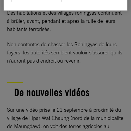
l’État d’Arakan ne connaît aucun ralentissement.
Des habitations et des villages rohingyas continuent
à brûler, avant, pendant et après la fuite de leurs
habitants terrorisés.
Non contentes de chasser les Rohingyas de leurs
foyers, les autorités semblent vouloir s’assurer qu’ils
n’auront pas d’endroit où revenir.
De nouvelles vidéos
Sur une vidéo prise le 21 septembre à proximité du
village de Hpar Wat Chaung (nord de la municipalité
de Maungdaw), on voit des terres agricoles au