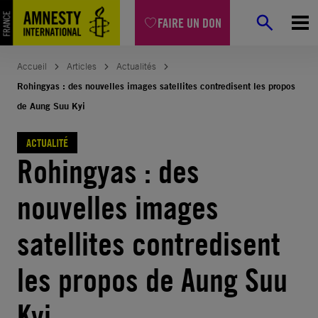
Aller
FAIRE UN DON
au
contenu
Accueil
Articles
Actualités
Rohingyas : des nouvelles images satellites contredisent les propos
de Aung Suu Kyi
ACTUALITÉ
Rohingyas : des
nouvelles images
satellites contredisent
les propos de Aung Suu
Kyi