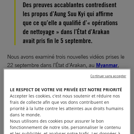
Des preuves accablantes contredisent
les propos d’Aung Suu Kyi qui affirme
que ce qu’elle a qualifié d’« opérations
de nettoyage » dans l’État d’Arakan
avait pris fin le 5 septembre.
Nous avons examiné trois nouvelles vidéos prises le
22 septembre dans l’État d’Arakan, au
Myanmar
,
qui révèlent de grands panaches de fumée
Continuer sans accepter
provenant de villages rohingyas, ainsi que des
LE RESPECT DE VOTRE VIE PRIVÉE EST NOTRE PRIORITÉ
images satellite sur lesquelles de la fumée est visible
Accepter les cookies, c'est nous soutenir et réduire nos
au-dessus de structures carbonisées.
frais de collecte afin que vos dons contribuent en
priorité à la lutte contre les atteintes aux droits humains
Le 14 septembre, nous avions déjà publié des
dans le monde.
Nous utilisons des cookies pour assurer le bon
éléments prouvant qu’une politique de la terre
fonctionnement de notre site, personnaliser le contenu
brûlée est actuellement menée à grande échelle
et les publicités, et analyser notre trafic. Les données à