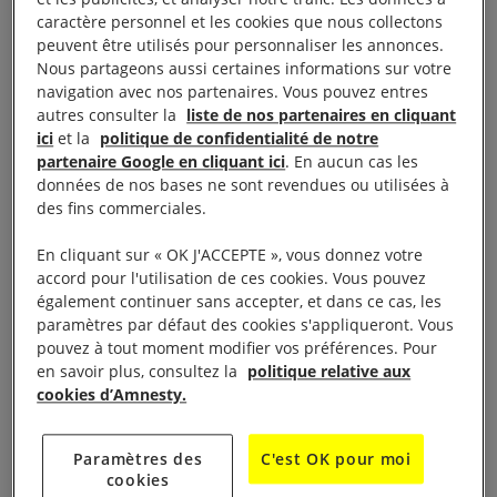
dans le nord de l’État d’Arakan.
caractère personnel et les cookies que nous collectons
peuvent être utilisés pour personnaliser les annonces.
Nous partageons aussi certaines informations sur votre
navigation avec nos partenaires. Vous pouvez entres
autres consulter la
liste de nos partenaires en cliquant
Les actes de violence
ici
et la
politique de confidentialité de notre
partenaire Google en cliquant ici
. En aucun cas les
n’ont en réalité jamais
données de nos bases ne sont revendues ou utilisées à
des fins commerciales.
cessé
En cliquant sur « OK J'ACCEPTE », vous donnez votre
accord pour l'utilisation de ces cookies. Vous pouvez
Selon des sources locales du nord de l’État
également continuer sans accepter, et dans ce cas, les
paramètres par défaut des cookies s'appliqueront. Vous
d’Arakan, ces incendies ont été allumés par des
pouvez à tout moment modifier vos préférences. Pour
membres des forces de sécurité birmanes et des
en savoir plus, consultez la
politique relative aux
milices locales.
cookies d’Amnesty.
Nous pouvons voir en temps réel que la campagne
Paramètres des
C'est OK pour moi
cookies
de violence contre les Rohingyas dans le nord de