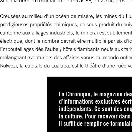
Selon la dernière estimation de l’UNICEF, en 2014, près 
Creusées au milieu d’un océan de misère, les mines du Lu
prodigieuses propriétés chimiques, ce sous-produit du cuiv
cantonné aux alliages industriels, le minerai est subitemen
électrique, dont le nombre devrait être multiplié par six d’
Embouteillages dès l’aube ; hôtels flambants neufs aux tar
mélangeant aventuriers des affaires venus du monde entier et
Kolwezi, la capitale du Lualaba, est le théâtre d’une ruée 
La Chronique, le magazine des
d’informations exclusives écri
indépendants. Ce sont des enq
la culture. Pour recevoir dans 
il suffit de remplir ce formulai