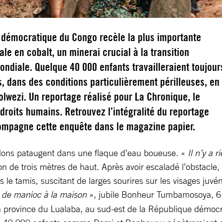
 démocratique du Congo recèle la plus importante
le en cobalt, un minerai crucial à la transition
ndiale. Quelque 40 000 enfants travailleraient toujour
, dans des conditions particulièrement périlleuses, en
Kolwezi. Un reportage réalisé pour La Chronique, le
roits humains. Retrouvez l’intégralité du reportage
ompagne cette enquête dans le magazine papier.
illons pataugent dans une flaque d’eau boueuse. «
Il n’y a 
n de trois mètres de haut. Après avoir escaladé l’obstacle, 
s le tamis, suscitant de larges sourires sur les visages juvé
 de manioc à la maison
», jubile Bonheur Tumbamosoya, 6 
a province du Lualaba, au sud-est de la République démocra