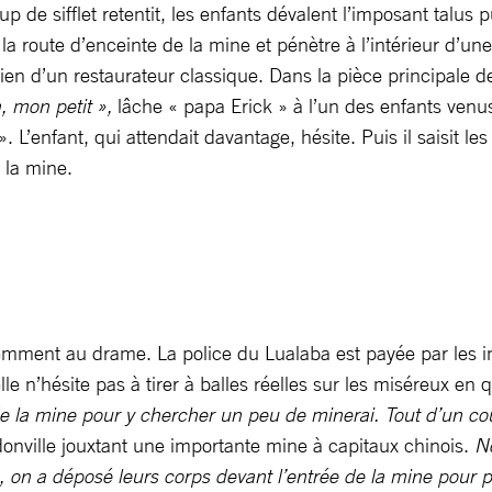
p de sifflet retentit, les enfants dévalent l’imposant talus
 la route d’enceinte de la mine et pénètre à l’intérieur d’u
a rien d’un restaurateur classique. Dans la pièce principale
à, mon petit »,
lâche « papa Erick » à l’un des enfants ven
». L’enfant, qui attendait davantage, hésite. Puis il saisit l
 la mine.
quemment au drame. La police du Lualaba est payée par les i
elle n’hésite pas à tirer à balles réelles sur les miséreux e
 la mine pour y chercher un peu de minerai. Tout d’un coup,
nville jouxtant une importante mine à capitaux chinois.
No
, on a déposé leurs corps devant l’entrée de la mine pour p