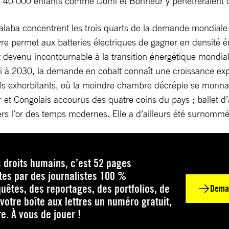
de 40 000 enfants comme Domi et Bonheur y pénètreraient c
alaba concentrent les trois quarts de la demande mondiale
re permet aux batteries électriques de gagner en densité é
t devenu incontournable à la transition énergétique mondial
ici à 2030, la demande en cobalt connaît une croissance expo
ifs exhorbitants, où la moindre chambre décrépie se monnaie
 Congolais accourus des quatre coins du pays ; ballet d’avio
vers l’or des temps modernes. Elle a d’ailleurs été surnomm
 droits humains, c’est 52 pages
tes par des journalistes 100 %
uêtes, des reportages, des portfolios, de
Dema
votre boîte aux lettres un numéro gratuit,
re. À vous de jouer !