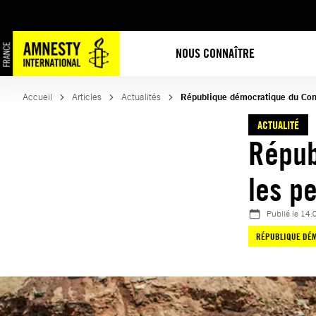
Aller
au
contenu
NOUS CONNAÎTRE
Accueil
Articles
Actualités
République démocratique du Congo
ACTUALITÉ
Répub
les pe
Publié le
14.
RÉPUBLIQUE DÉ