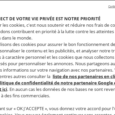
Conti
PECT DE VOTRE VIE PRIVÉE EST NOTRE PRIORITÉ
 les cookies, c'est nous soutenir et réduire nos frais de co
dons contribuent en priorité à la lutte contre les atteintes
 dans le monde.
ilisons des cookies pour assurer le bon fonctionnement d
rsonnaliser le contenu et les publicités, et analyser notre tr
 à caractère personnel et les cookies que nous collecton
lisés pour personnaliser les annonces. Nous partageons au
s informations sur votre navigation avec nos partenaires.
ntres autres consulter la
liste de nos partenaires en cl
litique de confidentialité de notre partenaire Google
 ici
. En aucun cas les données de nos bases ne sont rev
s à des fins commerciales.
ant sur « OK J'ACCEPTE », vous donnez votre accord pour l'u
cookies. Vous pouvez également continuer sans accepter, 