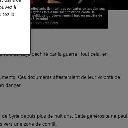
pouvez à
Des manifestants tiennent des pancartes en soutien aux
réfugiés syriens lors d'une manifestation contre la
ltez la
récente politique du gouvernement turc en matière de
réfugiés à Istanbul
© REUTERS/Murad Sezer
s vers ce pays déchiré par la guerre. Tout cela, en
cuments. Ces documents attesteraient de leur volonté de
en danger.
s de Syrie depuis plus de huit ans. Cette générosité ne peut
es vers une zone de conflit.