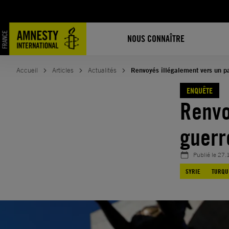
Aller
au
contenu
NOUS CONNAÎTRE
Accueil
Articles
Actualités
Renvoyés illégalement vers un p
ENQUÊTE
Renvo
guerr
Publié le
27.
SYRIE
TURQU