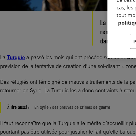
cas, les
tout mom
La Turquie maq
politi
renvois forcés
danger des mil
La
Turquie
a passé les mois qui ont précédé son incursion m
prévision de la tentative de création d’une soi-disant « zone
Des réfugiés ont témoigné de mauvais traitements de la par
retourner en Syrie. La Turquie les a donc contraints à ret
À lire aussi :
En Syrie : des preuves de crimes de guerre
Il faut reconnaître que la Turquie a le mérite d’accueillir
pourtant pas être utilisée pour justifier le fait qu’elle bafo