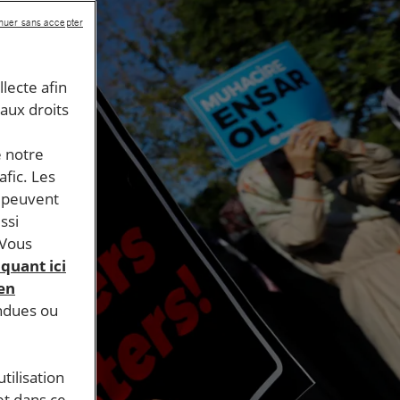
nuer sans accepter
llecte afin
 aux droits
e notre
afic. Les
s peuvent
ssi
 Vous
iquant ici
 en
endues ou
tilisation
et dans ce