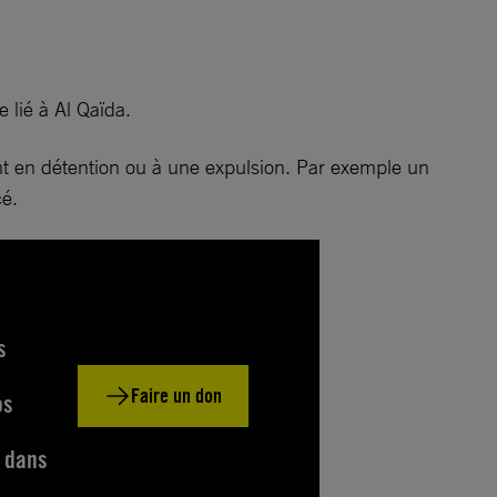
 lié à Al Qaïda.
nt en détention ou à une expulsion. Par exemple un
cé.
s
Faire un don
os
s dans