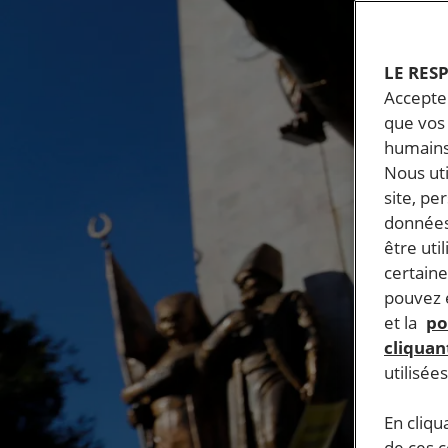
LE RES
Accepter
que vos 
humains
Nous ut
site, pe
données
être uti
certaine
pouvez e
et la
po
cliquant
utilisée
En cliqu
de ces 