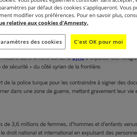
 paramètres par défaut des cookies s'appliqueront. Vous 
ent modifier vos préférences. Pour en savoir plus, consu
uille en retour « volontaire » et « sans danger » les
que relative aux cookies d’Amnesty.
 de réfugiés syriens. Une pratique illégale mettant en
lions de civils.
Paramètres des cookies
C'est OK pour moi
ilitaire dans le nord-est de la
Syrie
à expulser des réfugié
 de sécurité » du côté syrien de la frontière.
t de la police turque pour les contraindre à signer des do
ourner dans une zone de guerre, mettant gravement leur vie 
 plus de 3,6 millions de femmes, d’hommes et d’enfants venu
ue le droit national et international en expulsant des personn