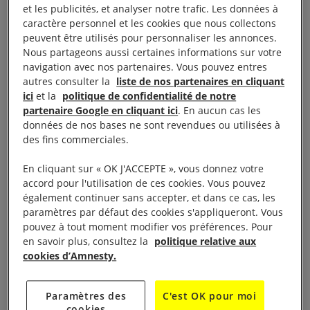
piégés par le conflit
et les publicités, et analyser notre trafic. Les données à
caractère personnel et les cookies que nous collectons
peuvent être utilisés pour personnaliser les annonces.
Nous partageons aussi certaines informations sur votre
navigation avec nos partenaires. Vous pouvez entres
autres consulter la
liste de nos partenaires en cliquant
ici
et la
politique de confidentialité de notre
partenaire Google en cliquant ici
. En aucun cas les
données de nos bases ne sont revendues ou utilisées à
des fins commerciales.
En cliquant sur « OK J'ACCEPTE », vous donnez votre
accord pour l'utilisation de ces cookies. Vous pouvez
également continuer sans accepter, et dans ce cas, les
paramètres par défaut des cookies s'appliqueront. Vous
pouvez à tout moment modifier vos préférences. Pour
en savoir plus, consultez la
politique relative aux
Le camps de détention de Tajoura après le
cookies d’Amnesty.
bombardement © AFP/Getty Images
Paramètres des
C'est OK pour moi
Depuis que des forces placées sous le
cookies