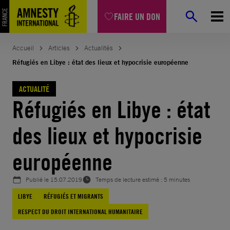
Aller
FAIRE UN DON
au
contenu
Accueil
Articles
Actualités
Réfugiés en Libye : état des lieux et hypocrisie européenne
ACTUALITÉ
Réfugiés en Libye : état
des lieux et hypocrisie
européenne
Publié le
15.07.2019
Temps de lecture estimé : 5 minutes
LIBYE
RÉFUGIÉS ET MIGRANTS
RESPECT DU DROIT INTERNATIONAL HUMANITAIRE