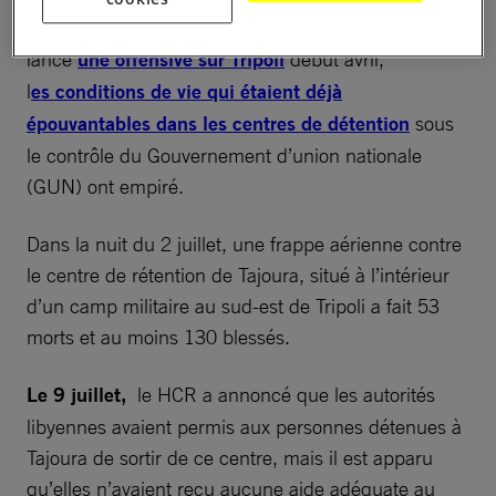
commandement du maréchal Khalifa Hiftar ont
lancé
une offensive sur Tripoli
début avril,
l
es conditions de vie qui étaient déjà
épouvantables dans les centres de détention
sous
le contrôle du Gouvernement d’union nationale
(GUN) ont empiré.
Dans la nuit du 2 juillet, une frappe aérienne contre
le centre de rétention de Tajoura, situé à l’intérieur
d’un camp militaire au sud-est de Tripoli a fait 53
morts et au moins 130 blessés.
Le 9 juillet,
le HCR a annoncé que les autorités
libyennes avaient permis aux personnes détenues à
Tajoura de sortir de ce centre, mais il est apparu
qu’elles n’avaient reçu aucune aide adéquate au