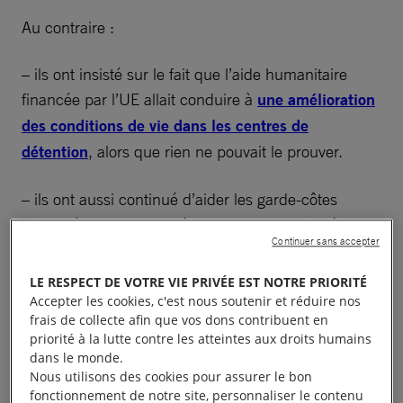
Au contraire :
– ils ont insisté sur le fait que l’aide humanitaire
financée par l’UE allait conduire à
une amélioration
des conditions de vie dans les centres de
détention
, alors que rien ne pouvait le prouver.
– ils ont aussi continué d’aider les garde-côtes
libyens à renvoyer en détention pour une durée
Continuer sans accepter
indéterminée en Libye les personnes interceptées
en mer.
LE RESPECT DE VOTRE VIE PRIVÉE EST NOTRE PRIORITÉ
Accepter les cookies, c'est nous soutenir et réduire nos
frais de collecte afin que vos dons contribuent en
priorité à la lutte contre les atteintes aux droits humains
dans le monde.
Des migrants et réfugiés
Nous utilisons des cookies pour assurer le bon
fonctionnement de notre site, personnaliser le contenu