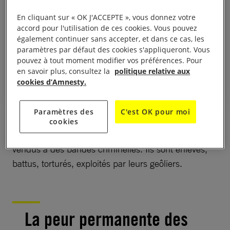
soif. Il était jeune, peut-être 21
ans. Après, [les trafiquants] nous
En cliquant sur « OK J'ACCEPTE », vous donnez votre
accord pour l'utilisation de ces cookies. Vous pouvez
ont donné de l’eau, mais un autre
également continuer sans accepter, et dans ce cas, les
Syrien est mort aussi, il n’avait
paramètres par défaut des cookies s'appliqueront. Vous
que 19 ans. »
pouvez à tout moment modifier vos préférences. Pour
en savoir plus, consultez la
politique relative aux
cookies d’Amnesty.
Paramètres des
C'est OK pour moi
Une fois arrivés en Libye, les réfugiés et les migrants
cookies
restent entre les mains des trafiquants ou sont
vendus à des bandes criminelles. Ils sont enlevés,
battus, torturés, exploités par leurs geôliers.
La peur permanente des