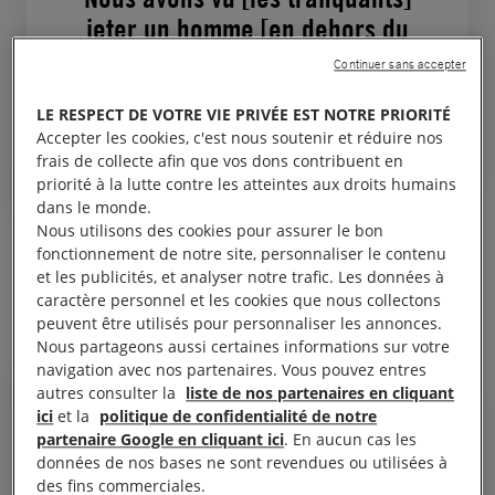
jeter un homme [en dehors du
camion] dans le désert. Il était
Continuer sans accepter
encore en vie. C’est une
LE RESPECT DE VOTRE VIE PRIVÉE EST NOTRE PRIORITÉ
personne handicapée. »
Accepter les cookies, c'est nous soutenir et réduire nos
frais de collecte afin que vos dons contribuent en
priorité à la lutte contre les atteintes aux droits humains
dans le monde.
Nous utilisons des cookies pour assurer le bon
Ahmed, 18 ans, Somalien, a demandé de l’eau aux
fonctionnement de notre site, personnaliser le contenu
trafiquants pour des Syriens qui avaient besoin de
et les publicités, et analyser notre trafic. Les données à
caractère personnel et les cookies que nous collectons
boire. Il a été battu pour cela.
peuvent être utilisés pour personnaliser les annonces.
Nous partageons aussi certaines informations sur votre
navigation avec nos partenaires. Vous pouvez entres
autres consulter la
liste de nos partenaires en cliquant
ici
et la
politique de confidentialité de notre
partenaire Google en cliquant ici
. En aucun cas les
données de nos bases ne sont revendues ou utilisées à
Le premier Syrien est mort de
des fins commerciales.