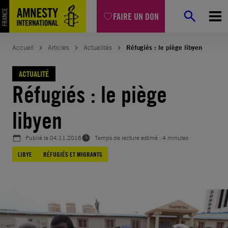
Aller
FAIRE UN DON
au
contenu
Accueil
Articles
Actualités
Réfugiés : le piège libyen
ACTUALITÉ
Réfugiés : le piège
libyen
Publié le
04.11.2016
Temps de lecture estimé : 4 minutes
LIBYE
RÉFUGIÉS ET MIGRANTS