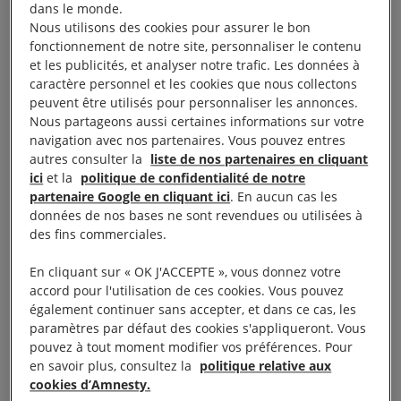
l’interdiction des armes susceptibles de mutiler les
dans le monde.
manifestants (LBD, grenades de désencerclement et
Nous utilisons des cookies pour assurer le bon
fonctionnement de notre site, personnaliser le contenu
grenades assourdissantes).
et les publicités, et analyser notre trafic. Les données à
caractère personnel et les cookies que nous collectons
peuvent être utilisés pour personnaliser les annonces.
Nous partageons aussi certaines informations sur votre
Engagement n°3
navigation avec nos partenaires. Vous pouvez entres
autres consulter la
liste de nos partenaires en cliquant
ici
et la
politique de confidentialité de notre
partenaire Google en cliquant ici
. En aucun cas les
Combattre la surveillance numérique illégale en
données de nos bases ne sont revendues ou utilisées à
soutenant l’appel à un moratoire immédiat sur les
des fins commerciales.
ventes, transferts et usages de ces technologies à
En cliquant sur « OK J'ACCEPTE », vous donnez votre
travers le monde jusqu’à ce qu’un cadre
accord pour l'utilisation de ces cookies. Vous pouvez
réglementaire solide et respectueux des droits
également continuer sans accepter, et dans ce cas, les
humains soit mis en œuvre.
paramètres par défaut des cookies s'appliqueront. Vous
pouvez à tout moment modifier vos préférences. Pour
en savoir plus, consultez la
politique relative aux
cookies d’Amnesty.