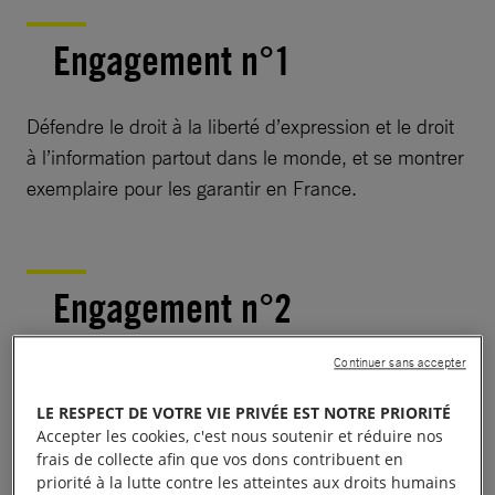
Engagement n°1
Défendre le droit à la liberté d’expression et le droit
à l’information partout dans le monde, et se montrer
exemplaire pour les garantir en France.
Engagement n°2
Continuer sans accepter
Protéger le droit de manifester en engageant une
réforme structurelle du maintien de l’ordre pour aller
LE RESPECT DE VOTRE VIE PRIVÉE EST NOTRE PRIORITÉ
vers des stratégies de dialogue et de désescalade,
Accepter les cookies, c'est nous soutenir et réduire nos
frais de collecte afin que vos dons contribuent en
en commençant notamment par la suspension ou
priorité à la lutte contre les atteintes aux droits humains