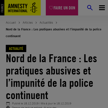
Aller
FAIRE UN DON
au
contenu
Accueil
Articles
Actualités
Nord de la France : Les pratiques abusives et l’impunité de la police
continuent
ACTUALITÉ
Nord de la France : Les
pratiques abusives et
l’impunité de la police
continuent
Publié le
18.12.2019
| Mis à jour le
18.12.2019
Temps de lecture estimé : 9 minutes