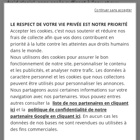
froid glacial, sans accès suffisant à l’eau et aux
équipements sanitaires. Depuis le démantèlement
Continuer sans accepter
en 2016 de « la Jungle », vaste camp informel
LE RESPECT DE VOTRE VIE PRIVÉE EST NOTRE PRIORITÉ
installé à Calais, les autorités démantèlent
Accepter les cookies, c'est nous soutenir et réduire nos
régulièrement les campements pour éviter qu’ils ne
frais de collecte afin que vos dons contribuent en
priorité à la lutte contre les atteintes aux droits humains
deviennent semi-permanents. Outre le démontage
dans le monde.
régulier des camps et la confiscation des tentes,
Nous utilisons des cookies pour assurer le bon
elles ne fournissent pas d’hébergement d’urgence
fonctionnement de notre site, personnaliser le contenu
et les publicités, et analyser notre trafic. Les données à
adéquat
in situ
ni de services essentiels à proximité
caractère personnel et les cookies que nous collectons
des campements. Les compagnies de CRS
peuvent être utilisés pour personnaliser les annonces.
envoyées sur le terrain, étant formées à faire face
Nous partageons aussi certaines informations sur votre
navigation avec nos partenaires. Vous pouvez entres
aux émeutes et à gérer des foules plutôt que des
autres consulter la
liste de nos partenaires en cliquant
personnes ayant besoin de protection, cela donne
ici
et la
politique de confidentialité de notre
souvent lieu à des pratiques abusives contre les
partenaire Google en cliquant ici
. En aucun cas les
données de nos bases ne sont revendues ou utilisées à
personnes migrantes ou réfugiées et les défenseurs.
des fins commerciales.
La police des frontières est souvent présente durant