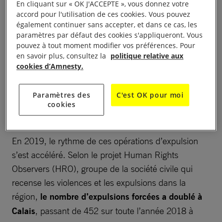
ces opérations afin de contrôler les papiers des
En cliquant sur « OK J'ACCEPTE », vous donnez votre
accord pour l'utilisation de ces cookies. Vous pouvez
migrants, et elle procède fréquemment à des
également continuer sans accepter, et dans ce cas, les
arrestations. Dans la plupart des cas, les personnes
paramètres par défaut des cookies s'appliqueront. Vous
arrêtées sont libérées quelques jours plus tard,
pouvez à tout moment modifier vos préférences. Pour
en savoir plus, consultez la
politique relative aux
parfois sans aucun document faisant état de leur
cookies d’Amnesty.
arrestation, et souvent après avoir reçu une
« obligation de quitter le territoire français », sans
Paramètres des
C'est OK pour moi
pour autant être rapatriées ou reconduites à la
cookies
frontière.
En 2019, le rythme de ces opérations d’expulsion
s’est accéléré. Selon le projet Human Rights
Observers (HRO), groupe de la société civile qui
recense les violences et les expulsions dans la
région,
le nombre d’expulsions forcées a doublé
à
Calais
, passant de 452 sur toute l’année 2018 à