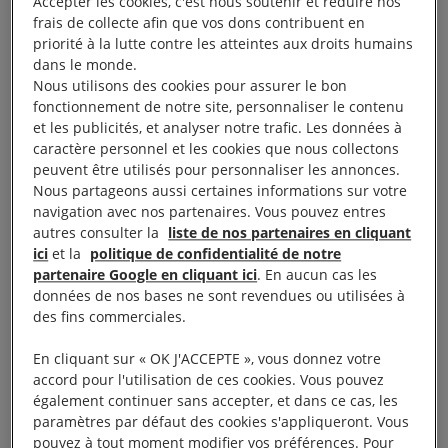
moi »
Accepter les cookies, c'est nous soutenir et réduire nos
frais de collecte afin que vos dons contribuent en
priorité à la lutte contre les atteintes aux droits humains
Il est 13 heures lorsque le couple arrive place de la
dans le monde.
Nous utilisons des cookies pour assurer le bon
République, au cœur de Rennes. Un nuage de gaz
fonctionnement de notre site, personnaliser le contenu
lacrymogènes surplombe les lieux, Laura et Jean-
et les publicités, et analyser notre trafic. Les données à
Louis mettent leur masque de protection. Deux à
caractère personnel et les cookies que nous collectons
peuvent être utilisés pour personnaliser les annonces.
trois rassemblements sont organisés chaque
Nous partageons aussi certaines informations sur votre
semaine dans la capitale bretonne pour s’opposer
navigation avec nos partenaires. Vous pouvez entres
au projet de loi travail. Le couple s’apprête à
autres consulter la
liste de nos partenaires en cliquant
ici
et la
politique de confidentialité de notre
participer à sa deuxième manifestation et se dirige
partenaire Google en cliquant ici
. En aucun cas les
vers le cortège, lorsqu’il aperçoit une poignée de
données de nos bases ne sont revendues ou utilisées à
CRS.
des fins commerciales.
En cliquant sur « OK J'ACCEPTE », vous donnez votre
«
Je me suis dit : houla, on va faire demi-tour
», se
accord pour l'utilisation de ces cookies. Vous pouvez
souvient Jean-Louis. «
Mais ils nous ont rattrapés et
également continuer sans accepter, et dans ce cas, les
séparés,
raconte Laura
. Ils étaient trois sur moi. Je
paramètres par défaut des cookies s'appliqueront. Vous
pouvez à tout moment modifier vos préférences. Pour