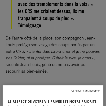
avec des tremblements dans la voix : «
les CRS me criaient dessus, ils me
frappaient à coups de pied ».
Témoignage
De l’autre côté de la place, son compagnon Jean-
Louis protège son visage des coups portés par un
autre CRS. «
J’entendais Laura crier et je ne pouvais
pas l’aider, ni la protéger. C’était le pire, je crois
»,
raconte Jean-Louis, gêné de ne pas avoir pu
secourir sa bien-aimée.
Continuer sans accepter
« Ils étaient trois sur
LE RESPECT DE VOTRE VIE PRIVÉE EST NOTRE PRIORITÉ