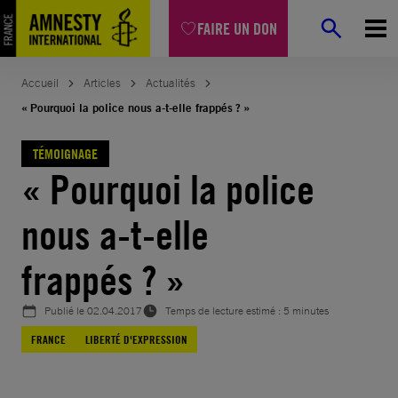
Aller
FAIRE UN DON
au
contenu
Accueil
Articles
Actualités
« Pourquoi la police nous a-t-elle frappés ? »
TÉMOIGNAGE
« Pourquoi la police
nous a-t-elle
frappés ? »
Publié le
02.04.2017
Temps de lecture estimé : 5 minutes
FRANCE
LIBERTÉ D'EXPRESSION