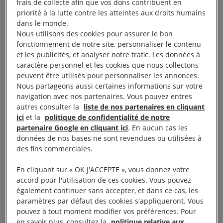
frais de collecte afin que vos dons contribuent en
% des émissions de gaz à effet de serre. Ils
priorité à la lutte contre les atteintes aux droits humains
dans le monde.
doivent adopter des mesures de relance qui
Nous utilisons des cookies pour assurer le bon
favorisent la transition vers la neutralité
fonctionnement de notre site, personnaliser le contenu
carbone et ainsi montrer l’exemple dans la lutte
et les publicités, et analyser notre trafic. Les données à
caractère personnel et les cookies que nous collectons
contre le dérèglement climatique. Ces
peuvent être utilisés pour personnaliser les annonces.
mesures doivent assurer un niveau de vie suffisant à
Nous partageons aussi certaines informations sur votre
toutes et tous, c’est-à-dire que les Etats
navigation avec nos partenaires. Vous pouvez entres
autres consulter la
liste de nos partenaires en cliquant
doivent veiller à mettre en place une transition
ici
et la
politique de confidentialité de notre
juste.
partenaire Google en cliquant ici
. En aucun cas les
données de nos bases ne sont revendues ou utilisées à
des fins commerciales.
En cliquant sur « OK J'ACCEPTE », vous donnez votre
Crises sanitaire,
accord pour l'utilisation de ces cookies. Vous pouvez
également continuer sans accepter, et dans ce cas, les
économique et climatique
paramètres par défaut des cookies s'appliqueront. Vous
pouvez à tout moment modifier vos préférences. Pour
: pour une reprise plus
en savoir plus, consultez la
politique relative aux