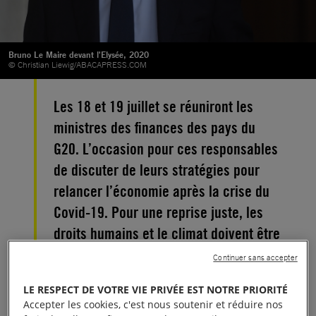
Bruno Le Maire devant l'Elysée, 2020
© Christian Liewig/ABACAPRESS.COM
Les 18 et 19 juillet se réuniront les
ministres des finances des pays du
G20. L’occasion pour ces responsables
de discuter de leurs stratégies pour
relancer l’économie après la crise du
Covid-19. Pour une reprise juste, les
droits humains et le climat doivent être
au centre des mesures prises par nos
Continuer sans accepter
dirigeants, et notamment en France.
LE RESPECT DE VOTRE VIE PRIVÉE EST NOTRE PRIORITÉ
Accepter les cookies, c'est nous soutenir et réduire nos
Les États du G20 sont responsables de près de 80