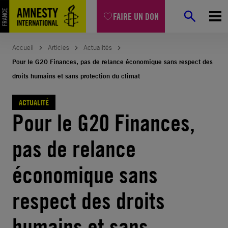
Aller
FAIRE UN DON
au
contenu
Accueil
Articles
Actualités
Pour le G20 Finances, pas de relance économique sans respect des
droits humains et sans protection du climat
ACTUALITÉ
Pour le G20 Finances,
pas de relance
économique sans
respect des droits
humains et sans