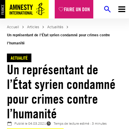
Aller
FAIRE UN DON
au
contenu
Accueil
Articles
Actualités
Un représentant de l’État syrien condamné pour crimes contre
l’humanité
ACTUALITÉ
Un représentant de
l’État syrien condamné
pour crimes contre
l’humanité
Publié le
04.03.2021
Temps de lecture estimé : 3 minutes