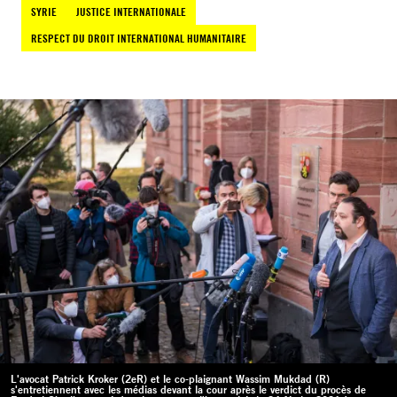
SYRIE
JUSTICE INTERNATIONALE
RESPECT DU DROIT INTERNATIONAL HUMANITAIRE
L'avocat Patrick Kroker (2eR) et le co-plaignant Wassim Mukdad (R)
s'entretiennent avec les médias devant la cour après le verdict du procès de