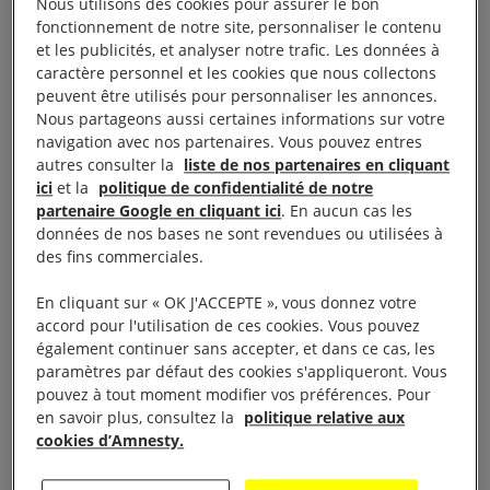
Nous utilisons des cookies pour assurer le bon
âgées de moins de 18 ans une infraction passible
fonctionnement de notre site, personnaliser le contenu
d’une peine maximale de trois ans de prison. Les
et les publicités, et analyser notre trafic. Les données à
textes de loi ont finalement été transmis à des sous-
caractère personnel et les cookies que nous collectons
peuvent être utilisés pour personnaliser les annonces.
commissions parlementaires et les dates d’examens
Nous partageons aussi certaines informations sur votre
n’ont pas encore été annoncées.
navigation avec nos partenaires. Vous pouvez entres
autres consulter la
liste de nos partenaires en cliquant
ici
et la
politique de confidentialité de notre
À lire aussi :
La Pologne tente de restreindre l’accès à
partenaire Google en cliquant ici
. En aucun cas les
l’avortement et à l’éducation à la sexualité
données de nos bases ne sont revendues ou utilisées à
des fins commerciales.
En cliquant sur « OK J'ACCEPTE », vous donnez votre
accord pour l'utilisation de ces cookies. Vous pouvez
Une régression sans
également continuer sans accepter, et dans ce cas, les
précédent
paramètres par défaut des cookies s'appliqueront. Vous
pouvez à tout moment modifier vos préférences. Pour
en savoir plus, consultez la
politique relative aux
cookies d’Amnesty.
Le texte prévoit d’abroger l’autorisation d’avorter si le
fœtus présente des dommages irréversibles. Les