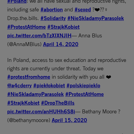
#Poland
: we all have sexual and reproductive rights,
including safe
#abortion
and
#sexed
?❤️??‍♀️
Drop.the.bills.
#Solidarity
#NieSkladamyParasolek
#ProtestAtHome
#StrajkKobiet
pic.twitter.com/bTzXIXNJIH
— Anna Blus
(@AnnaMBlus)
April 14, 2020
In Poland, access to sex education and reproductive
rights are currently under threat. Today we
#protestfromhome
in solidarity with you all ❤️
@a4cderry
#piekłokobiet
#polskiepieklo
#NieSkladamyParasolek
#ProtestAtHome
#StrajkKobiet
#DropTheBills
pic.twitter.com/anHUHh6S8i
— Bethany Moore ?
(@bethanymooore)
April 15, 2020