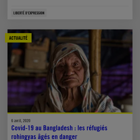
LIBERTÉ D'EXPRESSION
ACTUALITÉ
6 avril, 2020
Covid-19 au Bangladesh : les réfugiés
rohingyas âgés en danger