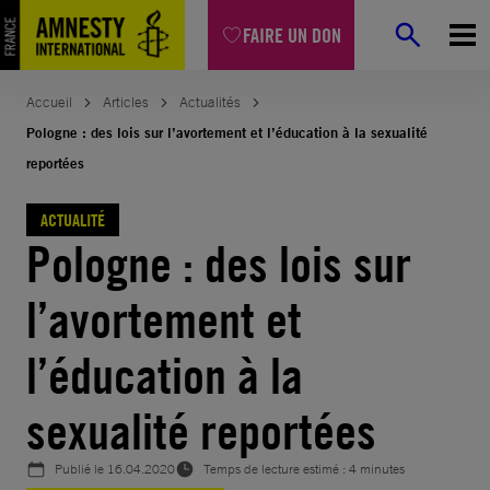
Aller
FAIRE UN DON
au
contenu
Accueil
Articles
Actualités
Pologne : des lois sur l’avortement et l’éducation à la sexualité
reportées
ACTUALITÉ
Pologne : des lois sur
l’avortement et
l’éducation à la
sexualité reportées
Publié le
16.04.2020
Temps de lecture estimé : 4 minutes