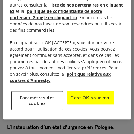
sciemment décidé d’organiser un voyage direct vers
autres consulter la
liste de nos partenaires en cliquant
ici
et la
politique de confidentialité de notre
l’enfer pour des personnes déjà en détresse dans
partenaire Google en cliquant ici
. En aucun cas les
leur propre pays, en Syrie ou en Afghanistan par
données de nos bases ne sont revendues ou utilisées à
exemple. Ensuite parce que la Pologne, la Lettonie,
des fins commerciales.
la Lituanie mais aussi les autres pays de l’Union
En cliquant sur « OK J'ACCEPTE », vous donnez votre
européenne choisissent de renier les valeurs
accord pour l'utilisation de ces cookies. Vous pouvez
fondatrices de l’Europe et leurs engagements
également continuer sans accepter, et dans ce cas, les
paramètres par défaut des cookies s'appliqueront. Vous
internationaux en faveur du respect des droits
pouvez à tout moment modifier vos préférences. Pour
humains. Face à l’arrivée de quelques milliers de
en savoir plus, consultez la
politique relative aux
personnes à leurs frontières, ils ont réagi comme s’il
cookies d’Amnesty.
s’agissait d’une invasion !
Paramètres des
C'est OK pour moi
cookies
À lire aussi :
Naufrage meurtrier dans la Manche :
chronique d’un drame annoncé
L’instauration d’un état d’urgence en Pologne,