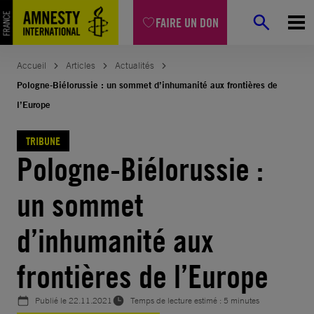
Aller
FAIRE UN DON
au
contenu
Accueil
Articles
Actualités
Pologne-Biélorussie : un sommet d’inhumanité aux frontières de
l’Europe
TRIBUNE
Pologne-Biélorussie :
un sommet
d’inhumanité aux
frontières de l’Europe
Publié le
22.11.2021
Temps de lecture estimé : 5 minutes