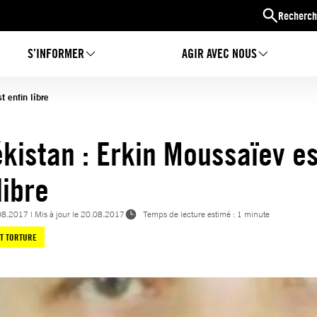
Recherch
S’INFORMER
AGIR AVEC NOUS
t enfin libre
kistan : Erkin Moussaïev es
libre
08.2017
| Mis à jour le
20.08.2017
Temps de lecture estimé : 1 minute
ET TORTURE