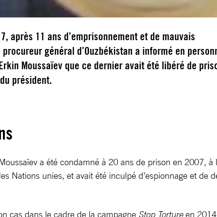
17, après 11 ans d’emprisonnement et de mauvais
le procureur général d’Ouzbékistan a informé en person
Erkin Moussaïev que ce dernier avait été libéré de pris
 du président.
ns
ussaïev a été condamné à 20 ans de prison en 2007, à l’iss
 des Nations unies, et avait été inculpé d’espionnage et de 
son cas dans le cadre de la campagne
Stop Torture
en 2014