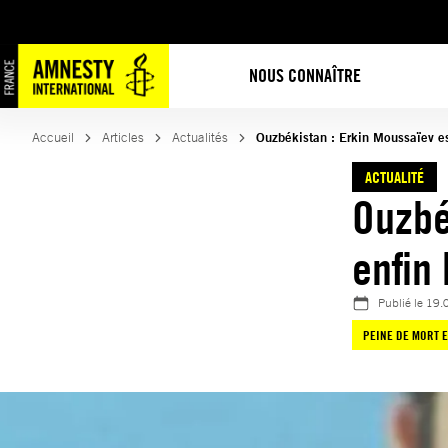
Aller
au
contenu
NOUS CONNAÎTRE
Accueil
Articles
Actualités
Ouzbékistan : Erkin Moussaïev es
ACTUALITÉ
Ouzbé
enfin 
Publié le
19.
PEINE DE MORT 