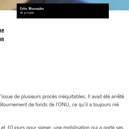
Erfin Moussaïev
© private
ne
on
ue de plusieurs procès inéquitables. Il avait été arrêté
détournement de fonds de l’ONU, ce qu’il a toujours nié
 et
10 jours pour signer
, une mobilisation qui a porté ses