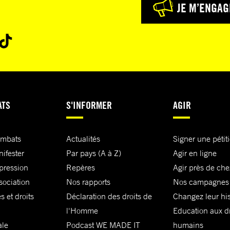
JE M’ENGAG
ATS
S'INFORMER
AGIR
ombats
Actualités
Signer une pétit
nifester
Par pays (A à Z)
Agir en ligne
xpression
Repères
Agir près de che
sociation
Nos rapports
Nos campagnes
s et droits
Déclaration des droits de
Changez leur his
l'Homme
Education aux dr
ale
Podcast WE MADE IT
humains