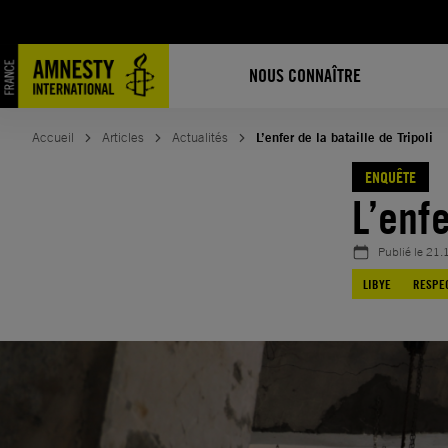
Aller
au
contenu
NOUS CONNAÎTRE
Accueil
Articles
Actualités
L’enfer de la bataille de Tripoli
ENQUÊTE
L’enfe
Publié le
21.
LIBYE
RESPEC