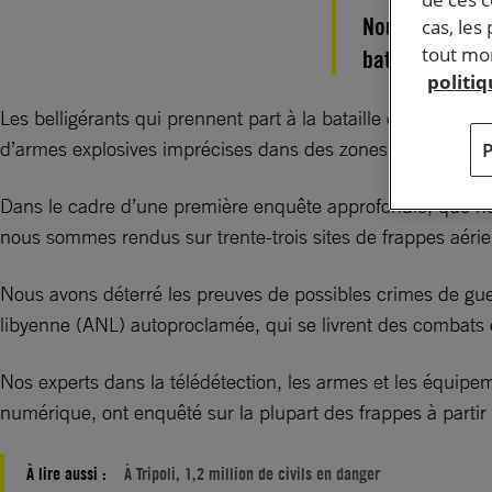
Nous avons enq
cas, les
tout mom
bataille qui se
politi
Les belligérants qui prennent part à la bataille de Tripoli t
d’armes explosives imprécises dans des zones urbaines pe
Dans le cadre d’une première enquête approfondie, que nou
nous sommes rendus sur trente-trois sites de frappes aérienn
Nous avons déterré les preuves de possibles crimes de gu
libyenne (ANL) autoproclamée, qui se livrent des combats da
Nos experts dans la télédétection, les armes et les équipem
numérique, ont enquêté sur la plupart des frappes à partir
À lire aussi :
À Tripoli, 1,2 million de civils en danger