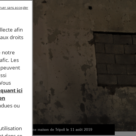
nuer sans accepter
llecte afin
 aux droits
e notre
afic. Les
s peuvent
ssi
 Vous
iquant ici
 en
endues ou
tilisation
Dans une maison de Tripoli le 11 août 2019
et dans ce