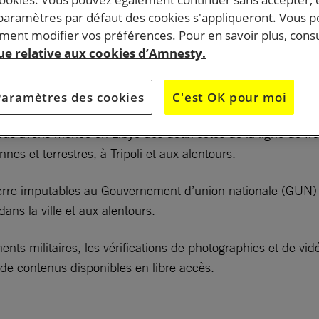
uêté des deux côtés de la ligne de front de cette
 paramètres par défaut des cookies s'appliqueront. Vous 
ent modifier vos préférences. Pour en savoir plus, consu
 déroule en Libye. Pour les civils, la situation est terrib
que relative aux cookies d’Amnesty.
uent et mutilent de très nombreux civils en lançant des attaq
uplées.
Paramètres des cookies
C'est OK pour moi
s avons menée en Libye des deux côtés de la ligne de fron
es et terrestres, à Tripoli et aux alentours.
erre imputables au Gouvernement d’union nationale (GUN) r
ns la ville et aux alentours.
ents militaires, les vérifications de photographies et de vi
 de contenus disponibles en libre accès.