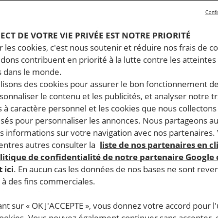
Conti
PECT DE VOTRE VIE PRIVÉE EST NOTRE PRIORITÉ
 les cookies, c'est nous soutenir et réduire nos frais de co
dons contribuent en priorité à la lutte contre les atteintes
 dans le monde.
ilisons des cookies pour assurer le bon fonctionnement d
rsonnaliser le contenu et les publicités, et analyser notre tr
 à caractère personnel et les cookies que nous collecton
lisés pour personnaliser les annonces. Nous partageons au
s informations sur votre navigation avec nos partenaires.
ntres autres consulter la
liste de nos partenaires en cl
litique de confidentialité de notre partenaire Google
 ici
. En aucun cas les données de nos bases ne sont rev
s à des fins commerciales.
ant sur « OK J'ACCEPTE », vous donnez votre accord pour l'u
cookies. Vous pouvez également continuer sans accepter, 