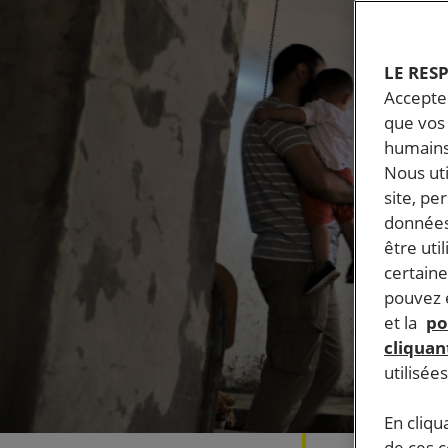
LE RES
Accepter
que vos 
humains
Nous ut
site, pe
données
être uti
certaine
pouvez e
et la
po
cliquant
utilisée
En cliqu
de ces 