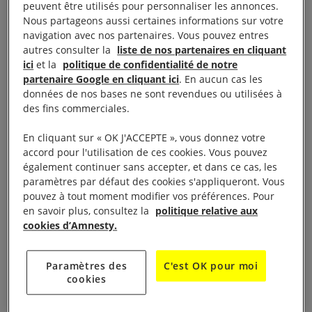
peuvent être utilisés pour personnaliser les annonces.
Nous partageons aussi certaines informations sur votre
C’est avec un immense soulagement que nous
navigation avec nos partenaires. Vous pouvez entres
avons appris la libération de Hajar Raissouni. Nous
autres consulter la
liste de nos partenaires en cliquant
ici
et la
politique de confidentialité de notre
nous étions mobilisés depuis des mois pour obtenir
partenaire Google en cliquant ici
. En aucun cas les
sa libération, notamment à travers notre réseau
données de nos bases ne sont revendues ou utilisées à
d’actions urgentes. Il n’en reste pas moins que la
des fins commerciales.
journaliste et les quatre autres personnes mises en
En cliquant sur « OK J'ACCEPTE », vous donnez votre
cause dans cette affaire n’auraient jamais dû être
accord pour l'utilisation de ces cookies. Vous pouvez
arrêtées et déclarées coupables.
également continuer sans accepter, et dans ce cas, les
paramètres par défaut des cookies s'appliqueront. Vous
pouvez à tout moment modifier vos préférences. Pour
La grâce royale n’efface pas la grave injustice dont
en savoir plus, consultez la
politique relative aux
elles ont été victimes. Les déclarations de culpabilité
cookies d’Amnesty.
rendues contre elles doivent être annulées et
effacées de leur casier judiciaire.
Paramètres des
C'est OK pour moi
cookies
Le cas de Hajar Raissouni montre qu’il reste encore