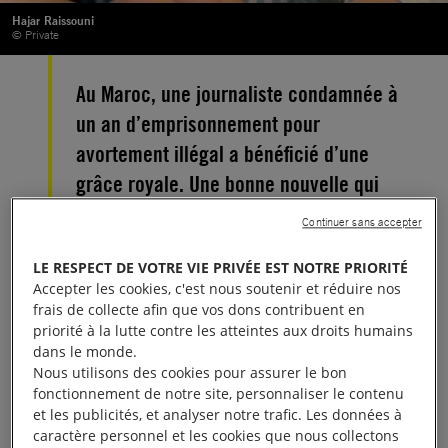
Hajar Raissouni
© Private
Au Maroc, une journaliste condamnée à
un an d’emprisonnement pour
avortement illégal a bénéficié d’une
grâce royale. Une bonne nouvelle qui
n’efface pas l’injustice dont elle a été
Continuer sans accepter
victime.
LE RESPECT DE VOTRE VIE PRIVÉE EST NOTRE PRIORITÉ
Accepter les cookies, c'est nous soutenir et réduire nos
La journaliste Hajar Raissouni, condamnée à un an
frais de collecte afin que vos dons contribuent en
d’emprisonnement « pour avortement illégal », a été
priorité à la lutte contre les atteintes aux droits humains
remise en liberté le 16 octobre 2019, à la faveur
dans le monde.
Nous utilisons des cookies pour assurer le bon
d’une grâce royale. Cette grâce a également été
fonctionnement de notre site, personnaliser le contenu
accordée à son fiancé et aux trois membres du
et les publicités, et analyser notre trafic. Les données à
personnel médical impliqués dans cette affaire.
caractère personnel et les cookies que nous collectons