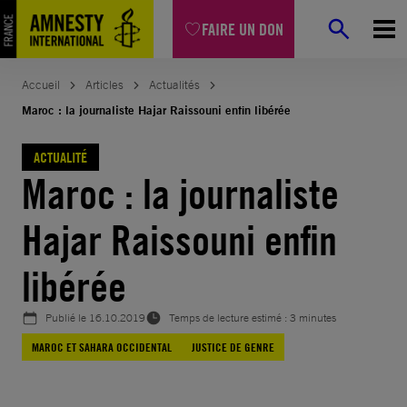
Aller
FAIRE UN DON
au
contenu
Accueil
Articles
Actualités
Maroc : la journaliste Hajar Raissouni enfin libérée
ACTUALITÉ
Maroc : la journaliste
Hajar Raissouni enfin
libérée
Publié le
16.10.2019
Temps de lecture estimé : 3 minutes
MAROC ET SAHARA OCCIDENTAL
JUSTICE DE GENRE