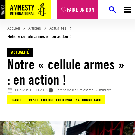
Aller
FAIRE UN DON
au
contenu
Accueil
Articles
Actualités
Notre « cellule armes » : en action !
ACTUALITÉ
Notre « cellule armes »
: en action !
Publié le
11.09.2019
Temps de lecture estimé : 2 minutes
FRANCE
RESPECT DU DROIT INTERNATIONAL HUMANITAIRE