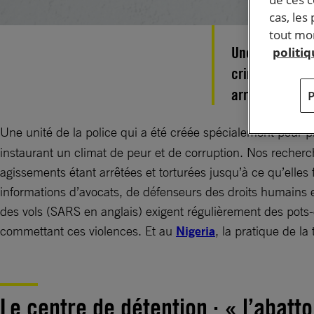
cas, les
tout mom
Une unité spéc
politi
criminalité vi
arracher des a
Une unité de la police qui a été créée spécialement pour pr
instaurant un climat de peur et de corruption. Nos recherch
agissements étant arrêtées et torturées jusqu’à ce qu’elles
informations d’avocats, de défenseurs des droits humains 
des vols (SARS en anglais) exigent régulièrement des pots-d
commettant ces violences. Et au
Nigeria
, la pratique de l
Le centre de détention : « l’abatto