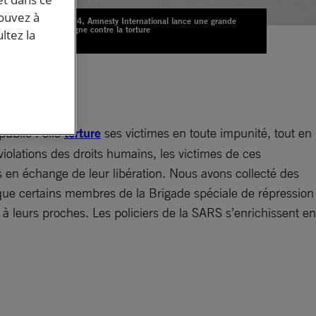
pouvez à
En 2014, Amnesty International lance une grande
campagne contre la torture
ltez la
© D.R.
ublic : elle
torture
ses victimes en toute impunité, tout en
violations des droits humains, les victimes de ces
rs en échange de leur libération. Nous avons collecté des
 que certains membres de la Brigade spéciale de répression
 à leurs proches. Les policiers de la SARS s’enrichissent en