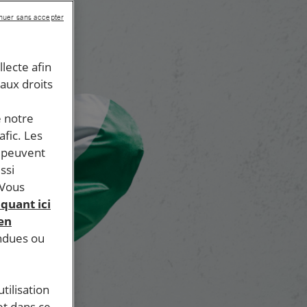
nuer sans accepter
llecte afin
 aux droits
e notre
afic. Les
s peuvent
ssi
 Vous
iquant ici
 en
endues ou
tilisation
et dans ce