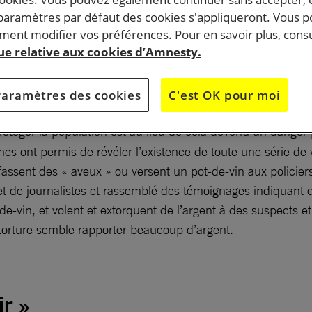
 paramètres par défaut des cookies s'appliqueront. Vous 
ent modifier vos préférences. Pour en savoir plus, consu
iale de la police nigériane chargée de combattre la
que relative aux cookies d’Amnesty.
olente torture des personnes qu’elle détient afin de leur
veux et d’obtenir des pots-de-vin.
Paramètres des cookies
C'est OK pour moi
otéger la population est au lieu de cela devenu un danger p
es ont permis de révéler l’existence de toute une série de 
 fassent des « aveux » ou versent un pot-de-vin aux policie
et de journalistes et rassemblé des témoignages indiquant
e-vin, et volent et extorquent de l’argent à des suspects et
a torture semble rapporter beaucoup d’argent.
ir »