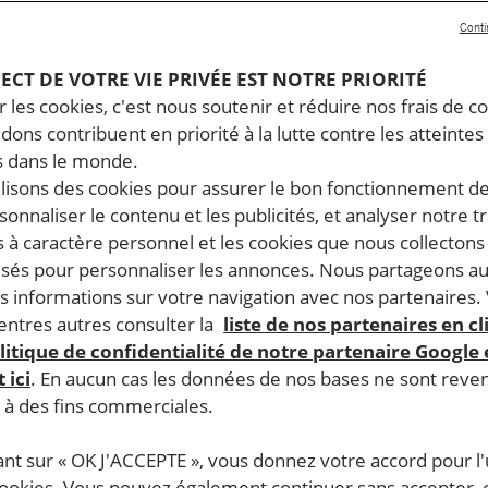
Conti
PECT DE VOTRE VIE PRIVÉE EST NOTRE PRIORITÉ
 les cookies, c'est nous soutenir et réduire nos frais de co
dons contribuent en priorité à la lutte contre les atteintes
 dans le monde.
ilisons des cookies pour assurer le bon fonctionnement d
rsonnaliser le contenu et les publicités, et analyser notre tr
 à caractère personnel et les cookies que nous collecton
lisés pour personnaliser les annonces. Nous partageons au
s informations sur votre navigation avec nos partenaires.
ntres autres consulter la
liste de nos partenaires en cl
litique de confidentialité de notre partenaire Google
 ici
. En aucun cas les données de nos bases ne sont rev
s à des fins commerciales.
ant sur « OK J'ACCEPTE », vous donnez votre accord pour l'u
cookies. Vous pouvez également continuer sans accepter, 