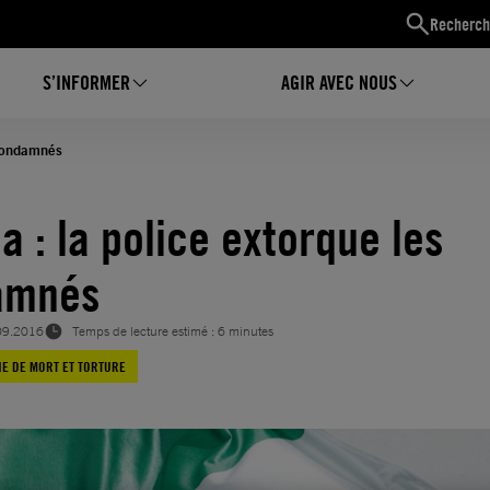
Recherch
S’INFORMER
AGIR AVEC NOUS
 condamnés
a : la police extorque les
amnés
09.2016
Temps de lecture estimé : 6 minutes
NE DE MORT ET TORTURE