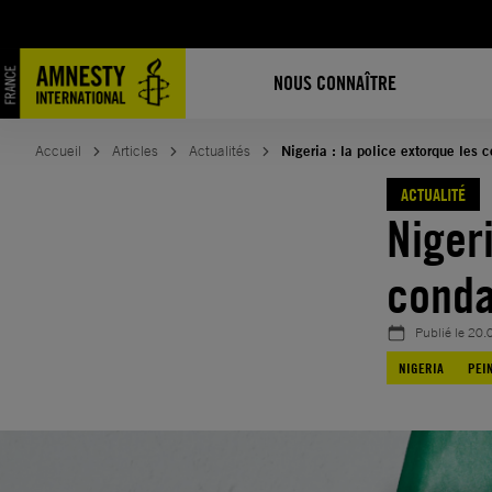
Aller
au
contenu
NOUS CONNAÎTRE
Accueil
Articles
Actualités
Nigeria : la police extorque les
ACTUALITÉ
Nigeri
cond
Publié le
20.
NIGERIA
PEI