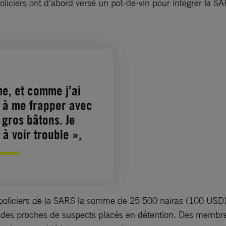
iciers ont d’abord versé un pot-de-vin pour intégrer la S
e, et comme j'ai
é à me frapper avec
 gros bâtons. Je
à voir trouble »,
s policiers de la SARS la somme de 25 500 nairas (100 USD).
à des proches de suspects placés en détention. Des membre