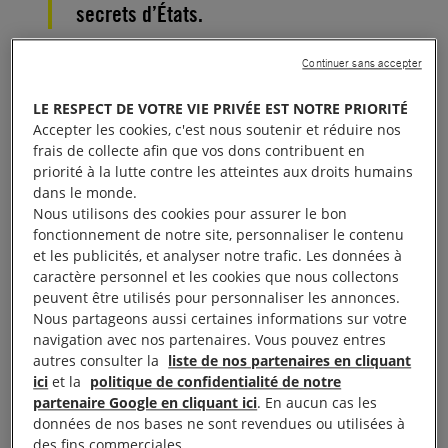
secrets d’États.
Wa Lone et Kyaw Soe Oo ont été arrêtés à Yangon,
Continuer sans accepter
la principale ville du
Myanmar
, le 12 décembre
LE RESPECT DE VOTRE VIE PRIVÉE EST NOTRE PRIORITÉ
2017. Les deux journalistes effectuaient alors un
Accepter les cookies, c'est nous soutenir et réduire nos
reportage sur les opérations militaires dans le nord
frais de collecte afin que vos dons contribuent en
priorité à la lutte contre les atteintes aux droits humains
de l’État d’Arakan.
dans le monde.
Nous utilisons des cookies pour assurer le bon
Ces opérations ont été marquées par des
crimes
fonctionnement de notre site, personnaliser le contenu
et les publicités, et analyser notre trafic. Les données à
contre l’humanité
ciblant la population des
caractère personnel et les cookies que nous collectons
Rohingyas
, notamment des expulsions, des
peuvent être utilisés pour personnaliser les annonces.
homicides illégaux, des viols, des tortures et
Nous partageons aussi certaines informations sur votre
navigation avec nos partenaires. Vous pouvez entres
l’incendie de maisons et de villages.
autres consulter la
liste de nos partenaires en cliquant
ici
et la
politique de confidentialité de notre
Les deux journalistes ont été détenus au secret
partenaire Google en cliquant ici
. En aucun cas les
données de nos bases ne sont revendues ou utilisées à
pendant deux semaines avant d’être transférés à la
des fins commerciales.