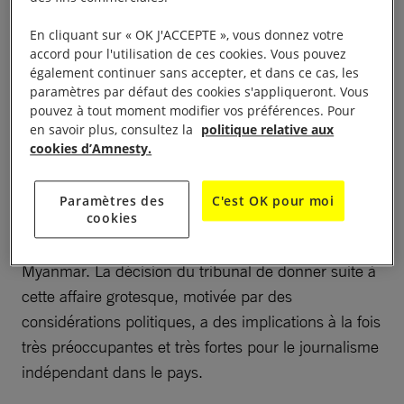
prison d’Insein, à Yangon. La Loi relative aux secrets
d’État – l’une des lois répressives du Myanmar –
En cliquant sur « OK J'ACCEPTE », vous donnez votre
accord pour l'utilisation de ces cookies. Vous pouvez
prévoit une peine maximale de 14 ans de prison.
également continuer sans accepter, et dans ce cas, les
paramètres par défaut des cookies s'appliqueront. Vous
pouvez à tout moment modifier vos préférences. Pour
en savoir plus, consultez la
politique relative aux
Liberté de la presse en
cookies d’Amnesty.
danger
Paramètres des
C'est OK pour moi
cookies
C’est un jour sombre pour la liberté de la presse au
Myanmar. La décision du tribunal de donner suite à
cette affaire grotesque, motivée par des
considérations politiques, a des implications à la fois
très préoccupantes et très fortes pour le journalisme
indépendant dans le pays.