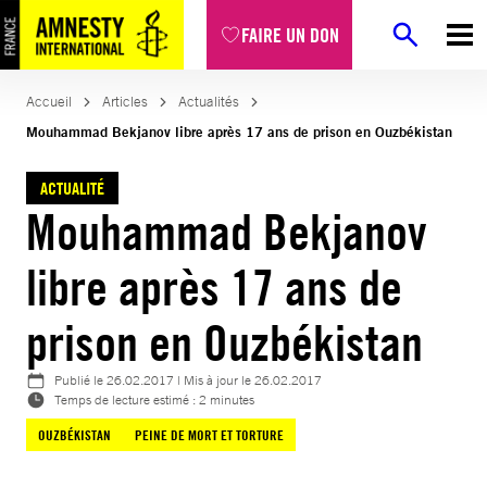
Aller
FAIRE UN DON
au
contenu
Accueil
Articles
Actualités
Mouhammad Bekjanov libre après 17 ans de prison en Ouzbékistan
ACTUALITÉ
Mouhammad Bekjanov
libre après 17 ans de
prison en Ouzbékistan
Publié le
26.02.2017
| Mis à jour le
26.02.2017
Temps de lecture estimé : 2 minutes
OUZBÉKISTAN
PEINE DE MORT ET TORTURE