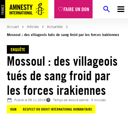
Aller
FAIRE UN DON
au
contenu
Accueil
Articles
Actualités
Mossoul : des villageois tués de sang froid par les forces irakiennes
ENQUÊTE
Mossoul : des villageois
tués de sang froid par
les forces irakiennes
Publié le
09.11.2016
Temps de lecture estimé : 5 minutes
IRAK
RESPECT DU DROIT INTERNATIONAL HUMANITAIRE