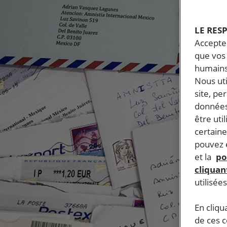
LE RES
Accepter
que vos 
humains
Nous ut
site, pe
données
être uti
certaine
pouvez e
et la
po
cliquant
utilisée
En cliqu
de ces 