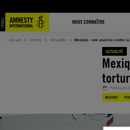
Aller
au
contenu
NOUS CONNAÎTRE
Accueil
Articles
Actualités
Mexique : une avancée contre la 
ACTUALITÉ
Mexiq
tortu
Publié le
01.
MEXIQUE
PEI