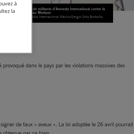
pouvez à
Lettres de militants d'Amnesty International contre la
ltez la
torture au Mexique
© Amnistia Internacional México/Sergio Ortiz Borbolla
6
llé provoqué dans le pays par les violations massives des
signer de faux « aveux ». La loi adoptée le 26 avril pourrait
ve obtenue par ce biais