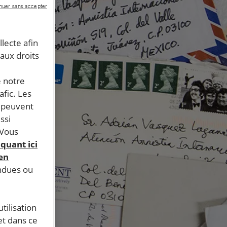
nuer sans accepter
llecte afin
 aux droits
e notre
afic. Les
s peuvent
ssi
 Vous
iquant ici
 en
endues ou
tilisation
et dans ce