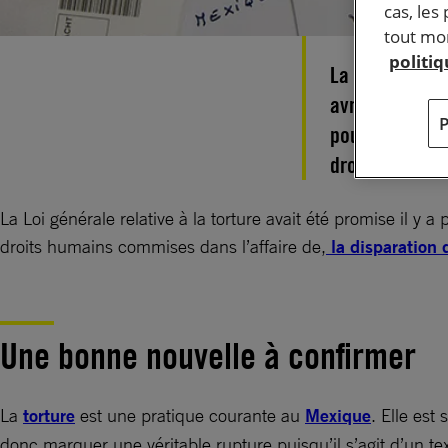
cas, les
tout mom
politi
La nouvelle lo
avril 2017 pa
pour ce pays r
droits humains
La Loi générale relative à la torture avait été promise il y 
droits humains commises dans l’affaire de,
la disparation 
Une bonne nouvelle à confirmer
La
torture
est une pratique courante au
Mexique
. Elle est
donc marquer une véritable rupture puisqu’il s’agit d’un tex