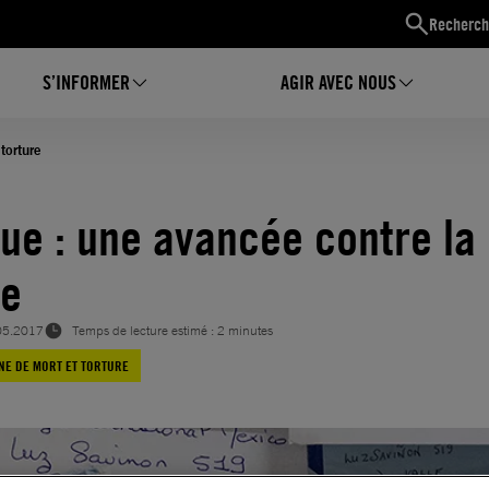
Recherch
S’INFORMER
AGIR AVEC NOUS
torture
ue : une avancée contre la
re
05.2017
Temps de lecture estimé : 2 minutes
NE DE MORT ET TORTURE