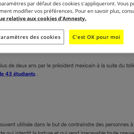
 paramètres par défaut des cookies s'appliqueront. Vous 
ent modifier vos préférences. Pour en savoir plus, consu
que relative aux cookies d’Amnesty.
i mexicaine relative à la torture, approuvée mercredi 2
r le Sénat mexicain, représente une importante avancée
Paramètres des cookies
C'est OK pour moi
égulièrement pointé du doigt pour ses violations des
.
a plus de deux ans par le président mexicain à la suite du to
de 43 étudiants
.
 souvent utilisée dans le but de contraindre des personnes à 
te qui interdit la torture et qui rend irrecevable toute preu