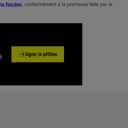
ns forcées
, conformément à la promesse faite par le
Signer la pétition
é