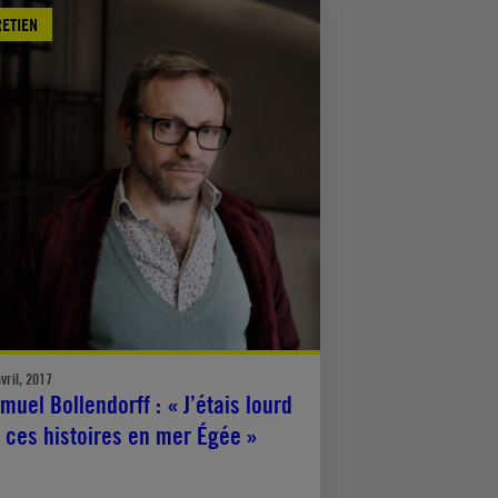
RETIEN
vril, 2017
muel Bollendorff : « J’étais lourd
 ces histoires en mer Égée »