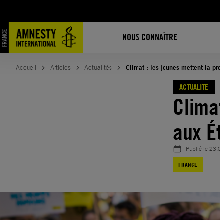
Aller
au
contenu
NOUS CONNAÎTRE
Accueil
Articles
Actualités
Climat : les jeunes mettent la pr
ACTUALITÉ
Clima
aux É
Publié le
23.
FRANCE