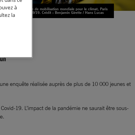
pouvez à
Journée de mobilisation mondiale pour le climat, Paris
le 20/09/19. Crédit : Benjamin Girette / Hans Lucas
ltez la
r
 un
une enquête réalisée auprès de plus de 10 000 jeunes et
.
du Covid-19. L’impact de la pandémie ne saurait être sous-
que.