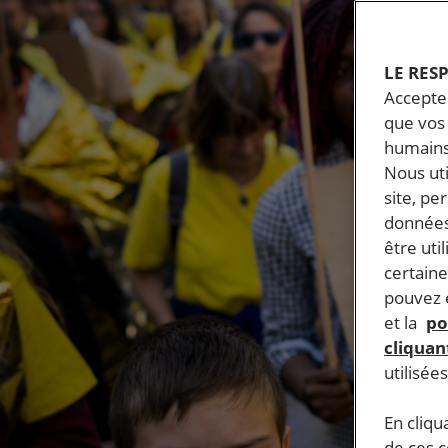
LE RES
Accepter
que vos 
humains
Nous ut
site, pe
données
être uti
certaine
pouvez e
et la
po
cliquant
utilisée
En cliqu
de ces 