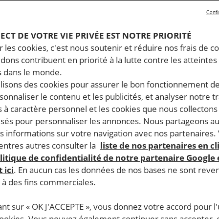
Conti
PECT DE VOTRE VIE PRIVÉE EST NOTRE PRIORITÉ
 les cookies, c'est nous soutenir et réduire nos frais de co
dons contribuent en priorité à la lutte contre les atteintes
 dans le monde.
ilisons des cookies pour assurer le bon fonctionnement d
rsonnaliser le contenu et les publicités, et analyser notre tr
 à caractère personnel et les cookies que nous collecton
lisés pour personnaliser les annonces. Nous partageons au
s informations sur votre navigation avec nos partenaires.
ntres autres consulter la
liste de nos partenaires en cl
litique de confidentialité de notre partenaire Google
 ici
. En aucun cas les données de nos bases ne sont rev
s à des fins commerciales.
ant sur « OK J'ACCEPTE », vous donnez votre accord pour l'u
cookies. Vous pouvez également continuer sans accepter, 