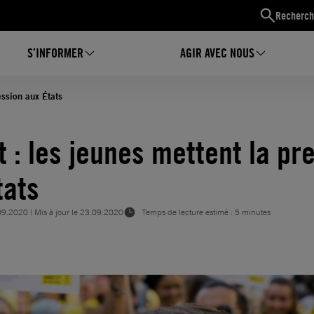
Recherch
S’INFORMER
AGIR AVEC NOUS
ession aux États
t : les jeunes mettent la pr
tats
09.2020
| Mis à jour le
23.09.2020
Temps de lecture estimé : 5 minutes