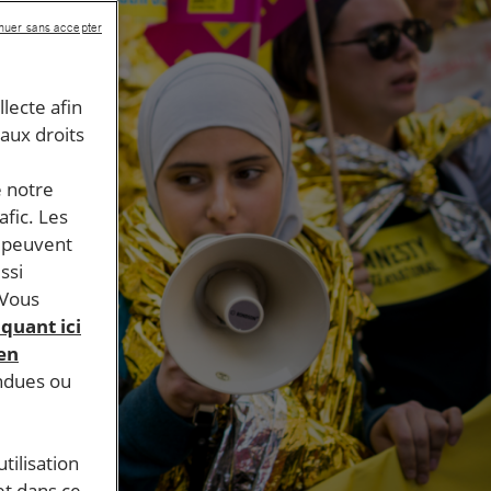
nuer sans accepter
llecte afin
 aux droits
e notre
afic. Les
s peuvent
ssi
 Vous
iquant ici
 en
endues ou
tilisation
et dans ce