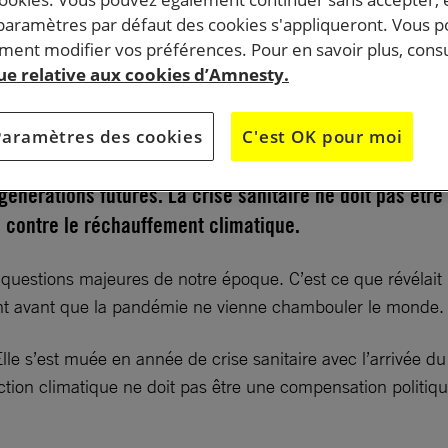
 paramètres par défaut des cookies s'appliqueront. Vous 
ent modifier vos préférences. Pour en savoir plus, consu
 chamboulé un monde déjà perturbé par l’urgence
que relative aux cookies d’Amnesty.
endredi 25 septembre 2020, les jeunes du monde entier
elle fois marcher contre le dérèglement climatique pou
Paramètres des cookies
C'est OK pour moi
igeants qu’ils ne manquent pas à leur devoir envers les
 générations futures. La crise sanitaire ne doit pas être
on contre le réchauffement climatique.
uestions majeures de notre époque. C’est ce que révélait 
ent avant que la pandémie ne vienne chambouler le monde
 Elle s’est muée en année de crise sanitaire avec l’arrivée 
naction climatique ne doit pas être une compensation politi