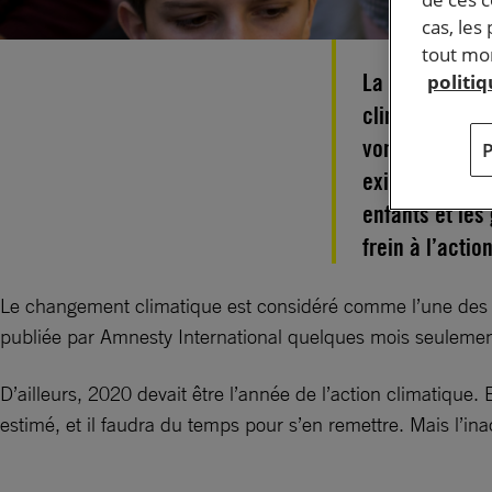
cas, les
tout mom
La pandémie a
politi
climatique. V
vont une nouv
exiger des dir
enfants et les
frein à l’acti
Le changement climatique est considéré comme l’une des q
publiée par Amnesty International quelques mois seulem
D’ailleurs, 2020 devait être l’année de l’action climatique.
estimé, et il faudra du temps pour s’en remettre. Mais l’i