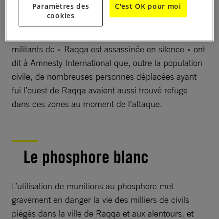
Paramètres des
C'est OK pour moi
Selon le groupe d’observateurs locaux « Raqqa est
cookies
assassinée en silence » et d’autres sources locales,
14 civils ont été tués lors d’une des frappes. Des
militants de « Raqqa est assassinée en silence » ont
dit à Amnesty International que, outre la population
civile, de nombreuses personnes déplacées ayant
fui l’ouest de Raqqa avaient aussi trouvé refuge
dans ces zones au moment de l’attaque.
Le phosphore blanc
L’utilisation de munitions au phosphore met
gravement en danger la vie des milliers de civils
piégés dans la ville de Raqqa et aux alentours, et