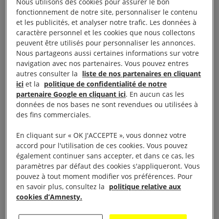
Nous utilisons des cookies pour assurer le bon
fonctionnement de notre site, personnaliser le contenu
et les publicités, et analyser notre trafic. Les données à
caractère personnel et les cookies que nous collectons
peuvent être utilisés pour personnaliser les annonces.
Analyse de 5 vidéos
Nous partageons aussi certaines informations sur votre
navigation avec nos partenaires. Vous pouvez entres
autres consulter la
liste de nos partenaires en cliquant
Nous avons vérifié et recoupé cinq vidéos rendues
ici
et la
politique de confidentialité de notre
publiques les 8 et 9 juin 2017. Celles-ci montrent
partenaire Google en cliquant ici
. En aucun cas les
données de nos bases ne sont revendues ou utilisées à
clairement, sous différents angles, du phosphore
des fins commerciales.
blanc exploser au-dessus de ces zones et une pluie
de particules de phosphore en combustion retomber
En cliquant sur « OK J'ACCEPTE », vous donnez votre
accord pour l'utilisation de ces cookies. Vous pouvez
sur des bâtiments de faible hauteur. L’utilisation
également continuer sans accepter, et dans ce cas, les
répétée de phosphore blanc dans des conditions où
paramètres par défaut des cookies s'appliqueront. Vous
des civils risquent d’entrer en contact avec des
pouvez à tout moment modifier vos préférences. Pour
en savoir plus, consultez la
politique relative aux
particules en combustion est contraire au droit
cookies d’Amnesty.
international humanitaire.