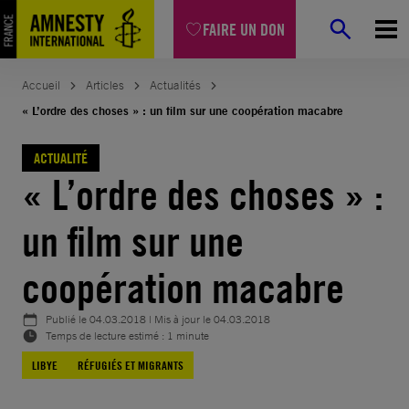
Aller
FAIRE UN DON
au
contenu
Accueil
Articles
Actualités
« L’ordre des choses » : un film sur une coopération macabre
ACTUALITÉ
« L’ordre des choses » :
un film sur une
coopération macabre
Publié le
04.03.2018
| Mis à jour le
04.03.2018
Temps de lecture estimé : 1 minute
LIBYE
RÉFUGIÉS ET MIGRANTS