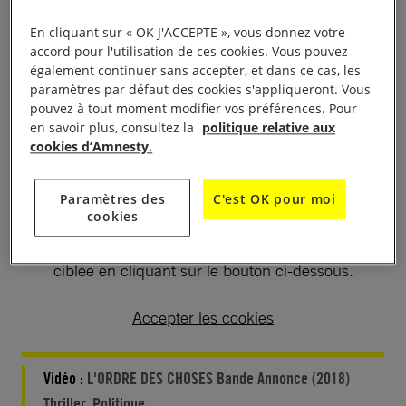
En cliquant sur « OK J'ACCEPTE », vous donnez votre
accord pour l'utilisation de ces cookies. Vous pouvez
également continuer sans accepter, et dans ce cas, les
paramètres par défaut des cookies s'appliqueront. Vous
pouvez à tout moment modifier vos préférences. Pour
en savoir plus, consultez la
politique relative aux
cookies d’Amnesty.
Le visionnage de cette vidéo entraîne un
dépôt de cookies de la part de YouTube. Si
Paramètres des
C'est OK pour moi
cookies
vous souhaitez lire la vidéo, vous devez
consentir aux cookies pour une publicité
ciblée en cliquant sur le bouton ci-dessous.
Accepter les cookies
Vidéo :
L'ORDRE DES CHOSES Bande Annonce (2018)
Thriller, Politique