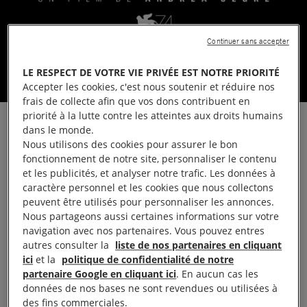
Continuer sans accepter
LE RESPECT DE VOTRE VIE PRIVÉE EST NOTRE PRIORITÉ
Accepter les cookies, c'est nous soutenir et réduire nos
Affiche du film 'LOrdre des choses"
frais de collecte afin que vos dons contribuent en
priorité à la lutte contre les atteintes aux droits humains
Le long métrage d’Andrea Segre nous
dans le monde.
Nous utilisons des cookies pour assurer le bon
mène au plus près de la coopération
fonctionnement de notre site, personnaliser le contenu
mortifère des pays européens avec la
et les publicités, et analyser notre trafic. Les données à
caractère personnel et les cookies que nous collectons
Libye pour empêcher à tout prix les
peuvent être utilisés pour personnaliser les annonces.
migrants d’arriver en Europe. Une
Nous partageons aussi certaines informations sur votre
fiction tristement proche de la réalité.
navigation avec nos partenaires. Vous pouvez entres
autres consulter la
liste de nos partenaires en cliquant
ici
et la
politique de confidentialité de notre
partenaire Google en cliquant ici
. En aucun cas les
données de nos bases ne sont revendues ou utilisées à
des fins commerciales.