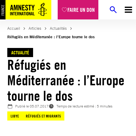
Aller
FAIRE UN DON
au
contenu
Accueil
Articles
Actualités
Réfugiés en Méditerranée : l’Europe tourne le dos
ACTUALITÉ
Réfugiés en
Méditerranée : l’Europe
tourne le dos
Publié le
05.07.2017
Temps de lecture estimé : 5 minutes
LIBYE
RÉFUGIÉS ET MIGRANTS