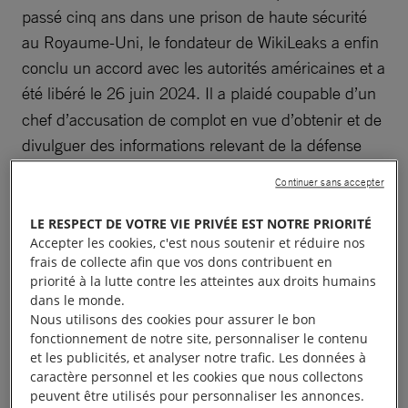
passé cinq ans dans une prison de haute sécurité
au Royaume-Uni, le fondateur de WikiLeaks a enfin
conclu un accord avec les autorités américaines et a
été libéré le 26 juin 2024.
Il a plaidé coupable d’un
chef d’accusation de complot en vue d’obtenir et de
divulguer des informations relevant de la défense
nationale, sanctionné par une peine de 62 mois
Continuer sans accepter
d’incarcération, qu’il avait déjà purgée. Il est donc
libre et a pu revenir en Australie.
LE RESPECT DE VOTRE VIE PRIVÉE EST NOTRE PRIORITÉ
Accepter les cookies, c'est nous soutenir et réduire nos
frais de collecte afin que vos dons contribuent en
Grâce à notre mobilisation, d’autres personnes ont
priorité à la lutte contre les atteintes aux droits humains
également été libérées à l’instar du défenseur des
dans le monde.
droits humains
Daouda Diallo
a été remis en liberté
Nous utilisons des cookies pour assurer le bon
fonctionnement de notre site, personnaliser le contenu
en mars au
Burkina Faso
, de même que le militant
et les publicités, et analyser notre trafic. Les données à
bahá’ï Abdullah al Olofi, qui a été libéré après avoir
caractère personnel et les cookies que nous collectons
peuvent être utilisés pour personnaliser les annonces.
passé plus d’un an en détention arbitraire au