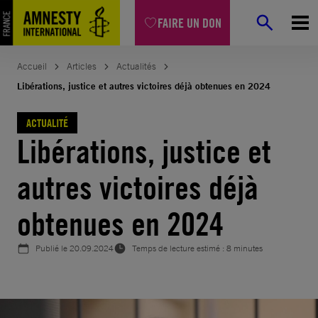
Aller
FAIRE UN DON
au
contenu
Accueil
Articles
Actualités
Libérations, justice et autres victoires déjà obtenues en 2024
ACTUALITÉ
Libérations, justice et
autres victoires déjà
obtenues en 2024
Publié le
20.09.2024
Temps de lecture estimé : 8 minutes