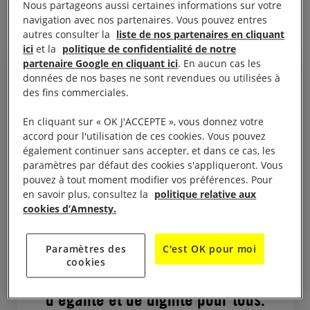
Nous partageons aussi certaines informations sur votre
Yémen.
navigation avec nos partenaires. Vous pouvez entres
autres consulter la
liste de nos partenaires en cliquant
ici
et la
politique de confidentialité de notre
partenaire Google en cliquant ici
. En aucun cas les
données de nos bases ne sont revendues ou utilisées à
des fins commerciales.
Je voudrais remercier Amnesty
En cliquant sur « OK J'ACCEPTE », vous donnez votre
International et tous ceux qui se
accord pour l'utilisation de ces cookies. Vous pouvez
également continuer sans accepter, et dans ce cas, les
sont mobilisés en faveur de ma
paramètres par défaut des cookies s'appliqueront. Vous
libération. Ces appels furent une
pouvez à tout moment modifier vos préférences. Pour
en savoir plus, consultez la
politique relative aux
lueur dans la solitude de mon
cookies d’Amnesty.
calvaire, me rappelant que je
n’étais pas seul. Restons unis
Paramètres des
C'est OK pour moi
dans notre engagement à
cookies
défendre les principes de justice,
d’égalité et de dignité pour tous.