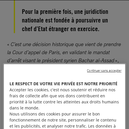
Pour la première fois, une juridiction
nationale est fondée à poursuivre un
chef d’Etat étranger en exercice.
«
C’est une décision historique que vient de prendre
la Cour d’appel de Paris, en validant le mandat
d’arrêt visant le président syrien Bachar al-Assad
»,
a déclaré Anne Savinel Barras, présidente
Continuer sans accepter
d’Amnesty International France. Accusé de
LE RESPECT DE VOTRE VIE PRIVÉE EST NOTRE PRIORITÉ
complicité de crimes contre l’humanité pour les
Accepter les cookies, c'est nous soutenir et réduire nos
attaques chimiques perpétrées en août 2013,
frais de collecte afin que vos dons contribuent en
Bachar el-Assad devient le premier chef d’Etat
priorité à la lutte contre les atteintes aux droits humains
dans le monde.
étranger en exercice concerné par un mandat
Nous utilisons des cookies pour assurer le bon
d’arrêt délivré par une juridiction nationale.
fonctionnement de notre site, personnaliser le contenu
et les publicités, et analyser notre trafic. Les données à