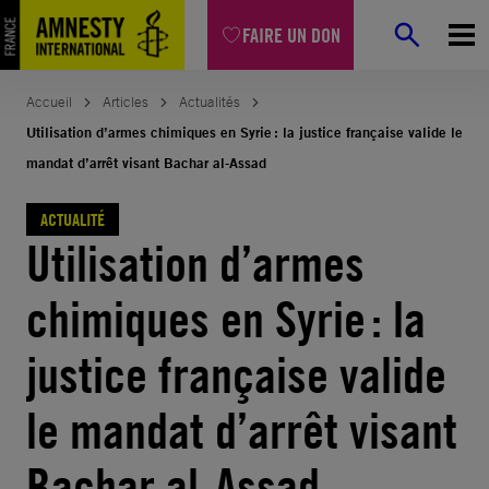
Aller
FAIRE UN DON
au
contenu
Accueil
Articles
Actualités
Utilisation d’armes chimiques en Syrie : la justice française valide le
mandat d’arrêt visant Bachar al-Assad
ACTUALITÉ
Utilisation d’armes
chimiques en Syrie : la
justice française valide
le mandat d’arrêt visant
Bachar al-Assad