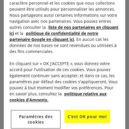
«
Alors que le Parquet national antiterroriste avait
caractère personnel et les cookies que nous collectons
peuvent être utilisés pour personnaliser les annonces.
demandé l’abandon des charges, en raison de
Nous partageons aussi certaines informations sur votre
l’immunité personnelle des présidents en exercice,
navigation avec nos partenaires. Vous pouvez entres
la Cour a pris une décision contraire, ce qui
autres consulter la
liste de nos partenaires en cliquant
ici
et la
politique de confidentialité de notre
constitue une décision inédite
», a déclaré Anne
partenaire Google en cliquant ici
. En aucun cas les
Savinel Barras.
données de nos bases ne sont revendues ou utilisées à
des fins commerciales.
Pour justifier cette décision, la Cour d’appel a
En cliquant sur « OK J'ACCEPTE », vous donnez votre
affirmé que «
l’interdiction de l’emploi des armes
accord pour l'utilisation de ces cookies. Vous pouvez
chimiques fait partie du droit international coutumier
également continuer sans accepter, et dans ce cas, les
paramètres par défaut des cookies s'appliqueront. Vous
en tant que norme impérative et que les crimes
pouvez à tout moment modifier vos préférences. Pour
internationaux dont sont saisis les juges d’instruction
en savoir plus, consultez la
politique relative aux
ne peuvent être considérés comme faisant partie
cookies d’Amnesty.
des fonctions officielles d’un chef de l’Etat. »
Paramètres des
C'est OK pour moi
Elle ajoute que «
dans la mesure où il parait évident
cookies