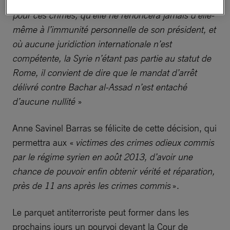
que la Syrie ne poursuivra jamais Bachar al-Assad
pour ces crimes, qu’elle ne renoncera jamais d’elle-
même à l’immunité personnelle de son président, et
où aucune juridiction internationale n’est
compétente, la Syrie n’étant pas partie au statut de
Rome, il convient de dire que le mandat d’arrêt
délivré contre Bachar al-Assad n’est entaché
d’aucune nullité
»
Anne Savinel Barras se félicite de cette décision, qui
permettra aux «
victimes des crimes odieux commis
par le régime syrien en août 2013, d’avoir une
chance de pouvoir enfin obtenir vérité et réparation,
près de 11 ans après les crimes commis
».
Le parquet antiterroriste peut former dans les
prochains jours un pourvoi devant la Cour de