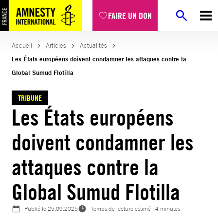
Aller
FAIRE UN DON
au
contenu
Accueil
Articles
Actualités
Les États européens doivent condamner les attaques contre la
Global Sumud Flotilla
TRIBUNE
Les États européens
doivent condamner les
attaques contre la
Global Sumud Flotilla
Publié le
25.09.2025
Temps de lecture estimé : 4 minutes