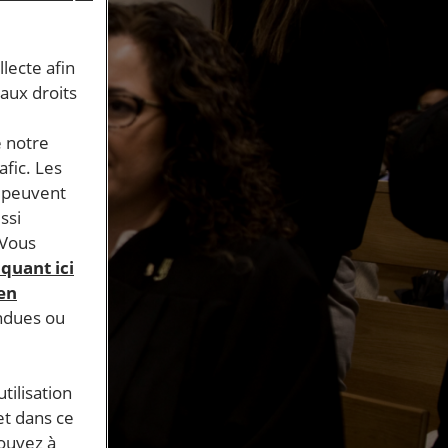
llecte afin
 aux droits
e notre
afic. Les
s peuvent
ssi
 Vous
iquant ici
 en
endues ou
tilisation
et dans ce
pouvez à