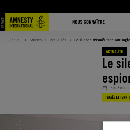
Aller
au
contenu
NOUS CONNAÎTRE
Accueil
Articles
Actualités
Le silence d‘Israël face aux log
ACTUALITÉ
Le sil
espio
Publié le
13.
ISRAËL ET TERRI