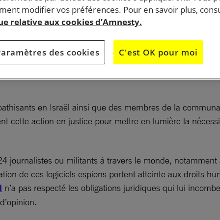
ent modifier vos préférences. Pour en savoir plus, consu
que relative aux cookies d’Amnesty.
tirer sa licence d’exportation à l’entreprise technologiq
ogiciels espions ont servi à lancer des attaques
Paramètres des cookies
C'est OK pour moi
 contre des défenseurs des droits humains dans le mon
athisants en Israël ainsi que des membres de la communaut
tent cette action en justice pour mettre en lumière la nécess
s 24 journalistes ou militants à travers le monde, notammen
tion de ces logiciels espions portent atteinte aux droits hum
l
n’a pas respecté les obligations juridiques qui lui incombe
 d’opinion.