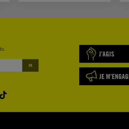
do.
J’AGIS
OK
JE M’ENGAG