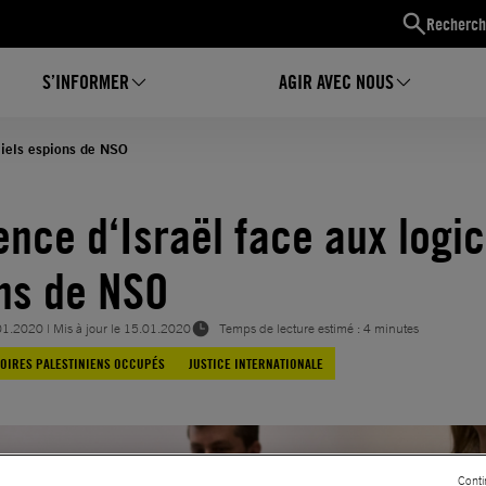
Recherch
S’INFORMER
AGIR AVEC NOUS
iciels espions de NSO
ence d‘Israël face aux logic
ns de NSO
01.2020
| Mis à jour le
15.01.2020
Temps de lecture estimé : 4 minutes
TOIRES PALESTINIENS OCCUPÉS
JUSTICE INTERNATIONALE
Conti