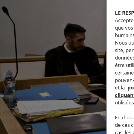
LE RES
Accepter
que vos 
humains
Nous ut
site, pe
données
être uti
certaine
pouvez e
et la
po
cliquant
utilisée
En cliqu
de ces 
cas, les