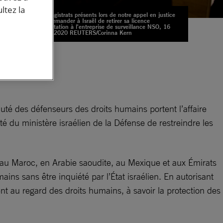
ltez la
Des magistrats présents lors de notre appel en justice
pour demander à Israël de retirer sa licence
d'exportation à l'entreprise de surveillance NSO, 16
janvier 2020 REUTERS/Corinna Kern
ue
de
é des défenseurs des droits humains portent l’affaire
ité du ministère israélien de la Défense de restreindre les
t au Maroc, en Arabie saoudite, au Mexique et aux Émirats
ains sans être inquiété par l’État israélien. En autorisant
nt au regard des droits humains, à savoir la protection des