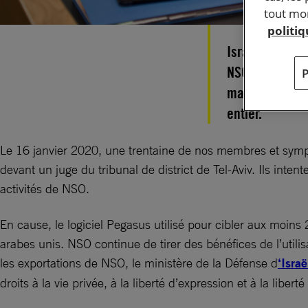
tout mom
politi
Israël doit re
NSO dont les l
malveillantes
entier.
Le 16 janvier 2020, une trentaine de nos membres et symp
devant un juge du tribunal de district de Tel-Aviv. Ils inten
activités de NSO.
En cause, le logiciel Pegasus utilisé pour cibler aux moin
arabes unis. NSO continue de tirer des bénéfices de l’utilisa
les exportations de NSO, le ministère de la Défense d
‘Israë
droits à la vie privée, à la liberté d’expression et à la liberté