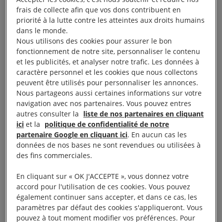
frais de collecte afin que vos dons contribuent en
La Haute Cour kenyane vient de
priorité à la lutte contre les atteintes aux droits humains
bloquer la décision de fermer le camp
dans le monde.
de Dadaab, qui héberge plus de 260
Nous utilisons des cookies pour assurer le bon
fonctionnement de notre site, personnaliser le contenu
000 réfugiés somaliens.
et les publicités, et analyser notre trafic. Les données à
caractère personnel et les cookies que nous collectons
La cour a statué que la fermeture du camp était
peuvent être utilisés pour personnaliser les annonces.
Nous partageons aussi certaines informations sur votre
discriminatoire et revenait à une punition collective.
navigation avec nos partenaires. Vous pouvez entres
Cette décision met fin à presqu’un an de tourmente
autres consulter la
liste de nos partenaires en cliquant
pour ces réfugiés qui risquaient un retour forcé vers
ici
et la
politique de confidentialité de notre
partenaire Google en cliquant ici
. En aucun cas les
la
Somalie
.
données de nos bases ne sont revendues ou utilisées à
des fins commerciales.
À lire aussi :
Kenya
En cliquant sur « OK J'ACCEPTE », vous donnez votre
accord pour l'utilisation de ces cookies. Vous pouvez
L’interdiction de fermer le camp de Dadaab est une
également continuer sans accepter, et dans ce cas, les
première étape essentielle dans le respect des droits
paramètres par défaut des cookies s'appliqueront. Vous
pouvez à tout moment modifier vos préférences. Pour
de personnes réfugiées au
Kenya
. Il faut maintenant