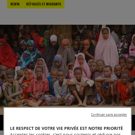
KENYA
RÉFUGIÉS ET MIGRANTS
Continuer sans accepter
De nombreux enfants risquaient d'être expulsés
© Film Aid
LE RESPECT DE VOTRE VIE PRIVÉE EST NOTRE PRIORITÉ
Accepter les cookies, c'est nous soutenir et réduire nos