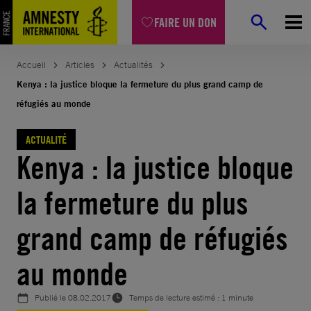
Aller
FAIRE UN DON
au
contenu
Accueil
Articles
Actualités
Kenya : la justice bloque la fermeture du plus grand camp de
réfugiés au monde
ACTUALITÉ
Kenya : la justice bloque
la fermeture du plus
grand camp de réfugiés
au monde
Publié le
08.02.2017
Temps de lecture estimé : 1 minute