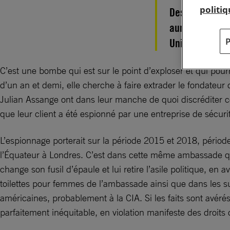
politi
Des discussion
auraient été e
Unis.
C’est une bombe qui est sur le point d’exploser et qui pourr
d’un an et demi, elle cherche à faire extrader le fondateur
Julian Assange ont dans leur manche de quoi discréditer c
que leur client a été espionné par une entreprise de sécu
L’espionnage porterait sur la période 2015 et 2018, périod
l’Équateur à Londres. C’est dans cette même ambassade qu’
change son fusil d’épaule et lui retire l’asile politique, e
toilettes pour femmes de l’ambassade ainsi que dans les su
américaines, probablement à la CIA. Si les faits sont avéré
parfaitement inéquitable, en violation manifeste des droits 