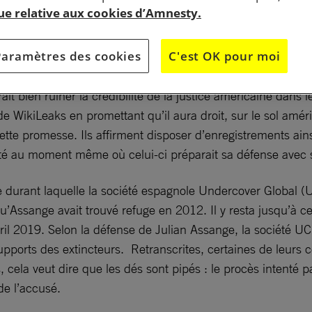
que relative aux cookies d’Amnesty.
s confidentielles entre Julian Assange et ses avocats
nregistrées à son insu avant d’être transmises aux État
Paramètres des cookies
C'est OK pour moi
ait bien ruiner la crédibilité de la justice américaine dans 
 de WikiLeaks en promettant qu’il aura droit, sur le sol amé
ette promesse. Ils affirment disposer d’enregistrements a
rité au moment même où celui-ci préparait sa défense avec 
e durant laquelle la société espagnole Undercover Global (
Assange avait trouvé refuge en 2012. Il y resta jusqu’à c
n avril 2019. Selon la défense de Julian Assange, la société 
pports des extincteurs. Retranscrites, certaines de leurs c
s, cela veut dire que les dés sont pipés : le procès intenté
de l’accusé.