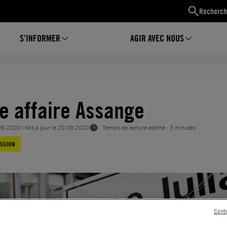
Recherch
S’INFORMER
AGIR AVEC NOUS
re affaire Assange
09.2020
| Mis à jour le
20.09.2020
Temps de lecture estimé : 3 minutes
ESSION
Conti