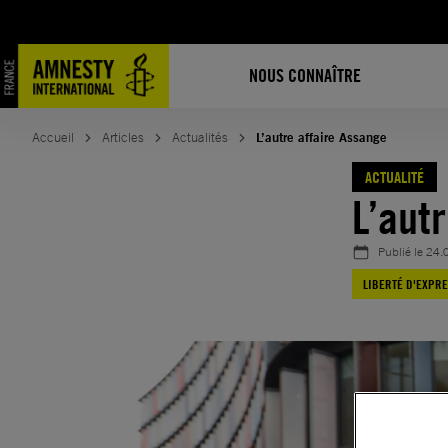
Aller
au
contenu
NOUS CONNAÎTRE
Accueil
Articles
Actualités
L’autre affaire Assange
ACTUALITÉ
L’aut
Publié le
24.
LIBERTÉ D'EXPR