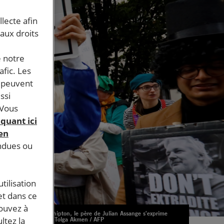
llecte afin
 aux droits
e notre
afic. Les
s peuvent
ssi
 Vous
iquant ici
 en
endues ou
tilisation
et dans ce
pouvez à
John Shipton, le père de Julian Assange s'exprime
ltez la
devant Tolga Akmen / AFP