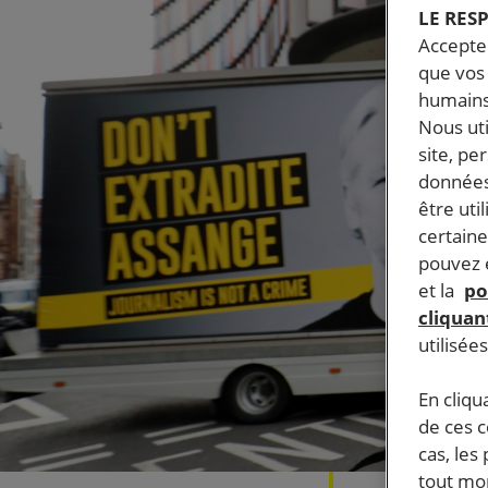
LE RES
Accepter
que vos 
humains
Nous ut
site, pe
données
être uti
certaine
pouvez e
et la
po
cliquant
utilisée
En cliqu
de ces 
cas, les
tout mom