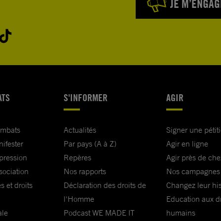
JE M’ENGAG
ATS
S'INFORMER
AGIR
ombats
Actualités
Signer une pétit
nifester
Par pays (A à Z)
Agir en ligne
xpression
Repères
Agir près de che
sociation
Nos rapports
Nos campagnes
s et droits
Déclaration des droits de
Changez leur his
l'Homme
Education aux dr
ale
Podcast WE MADE IT
humains