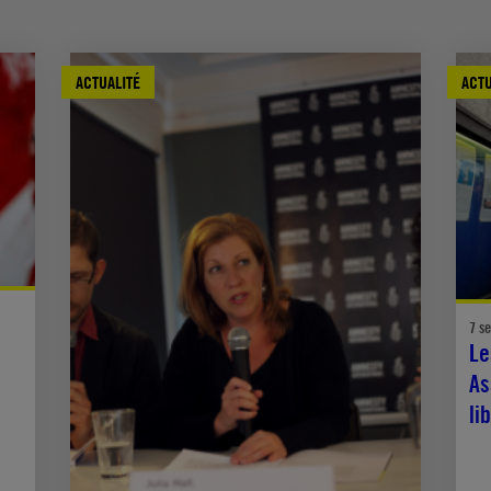
ACTUALITÉ
ACTU
7 s
Le
As
li