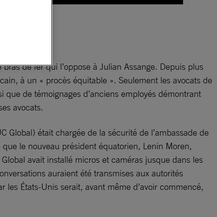
s-
le bras de fer qui l’oppose à Julian Assange. Depuis plus
ricain, à un « procès équitable ». Seulement les avocats de
insi que de témoignages d’anciens employés démontrant
ses avocats.
UC Global) était chargée de la sécurité de l’ambassade de
e que le nouveau président équatorien, Lenin Moren,
UC Global avait installé micros et caméras jusque dans les
onversations auraient été transmises aux autorités
 par les États-Unis serait, avant même d’avoir commencé,