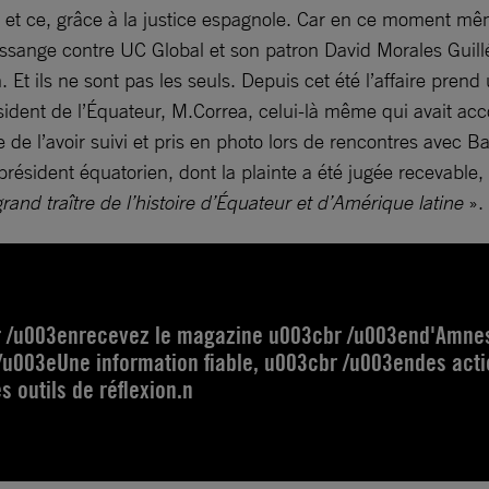
, et ce, grâce à la justice espagnole. Car en ce moment m
 Assange contre UC Global et son patron David Morales Guill
 Et ils ne sont pas les seuls. Depuis cet été l’affaire prend
dent de l’Équateur, M.Correa, celui-là même qui avait acco
 de l’avoir suivi et pris en photo lors de rencontres avec Ba
président équatorien, dont la plainte a été jugée recevable,
rand traître de l’histoire d’Équateur et d’Amérique latine
».
r /u003enrecevez le magazine u003cbr /u003end'Amne
/u003eUne information fiable, u003cbr /u003endes act
 outils de réflexion.n