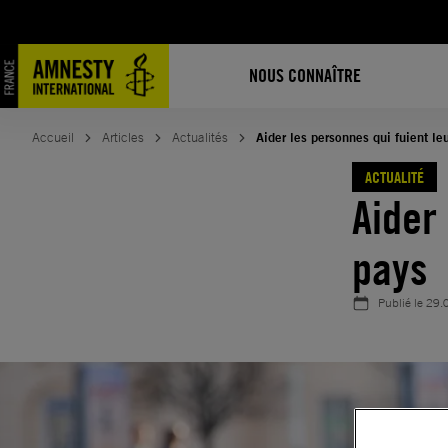
Aller
au
contenu
NOUS CONNAÎTRE
Accueil
Articles
Actualités
Aider les personnes qui fuient le
ACTUALITÉ
Aider
pays
Publié le
29.