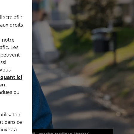
llecte afin
 aux droits
e notre
afic. Les
s peuvent
ssi
 Vous
iquant ici
 en
endues ou
tilisation
et dans ce
pouvez à
Rania Ali, journaliste et militante (Autriche)