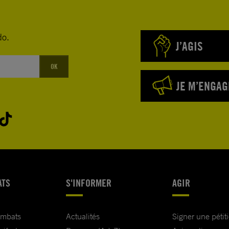
do.
J’AGIS
OK
JE M’ENGAG
ATS
S'INFORMER
AGIR
ombats
Actualités
Signer une pétit