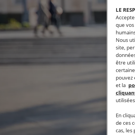
LE RES
Accepter
que vos 
humains
Nous ut
site, pe
données
être uti
certaine
pouvez e
et la
po
cliquant
utilisée
En cliqu
de ces 
cas, les