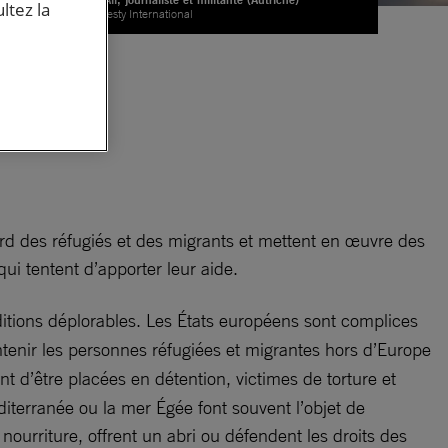
ltez la
© Amnesty International
ir
gard des réfugiés et des migrants et mettent en œuvre des
ui tentent d’apporter leur aide.
ditions déplorables. Les États européens sont complices
ontenir les personnes réfugiées et migrantes hors d’Europe
t d’être placées en détention, victimes de torture et
iterranée ou la mer Égée font souvent l’objet de
nourriture, offrent un abri ou défendent les droits des